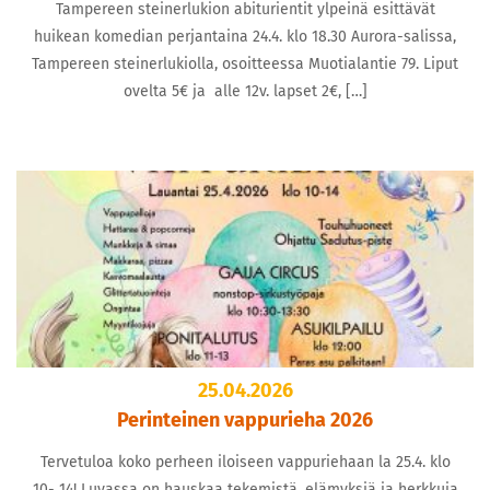
Tampereen steinerlukion abiturientit ylpeinä esittävät
huikean komedian perjantaina 24.4. klo 18.30 Aurora-salissa,
Tampereen steinerlukiolla, osoitteessa Muotialantie 79. Liput
ovelta 5€ ja alle 12v. lapset 2€, […]
25.04.2026
Perinteinen vappurieha 2026
Tervetuloa koko perheen iloiseen vappuriehaan la 25.4. klo
10- 14! Luvassa on hauskaa tekemistä, elämyksiä ja herkkuja