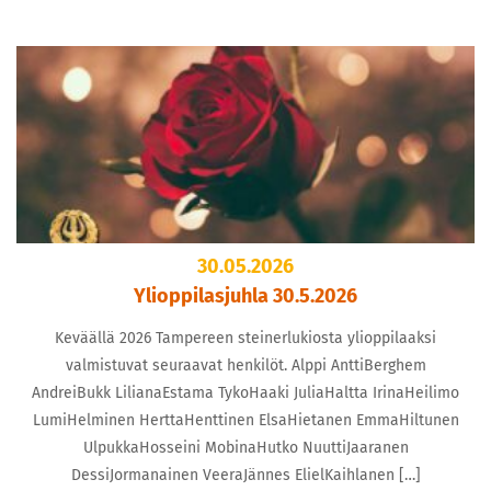
30.05.2026
Ylioppilasjuhla 30.5.2026
Keväällä 2026 Tampereen steinerlukiosta ylioppilaaksi
valmistuvat seuraavat henkilöt. Alppi AnttiBerghem
AndreiBukk LilianaEstama TykoHaaki JuliaHaltta IrinaHeilimo
LumiHelminen HerttaHenttinen ElsaHietanen EmmaHiltunen
UlpukkaHosseini MobinaHutko NuuttiJaaranen
DessiJormanainen VeeraJännes ElielKaihlanen […]