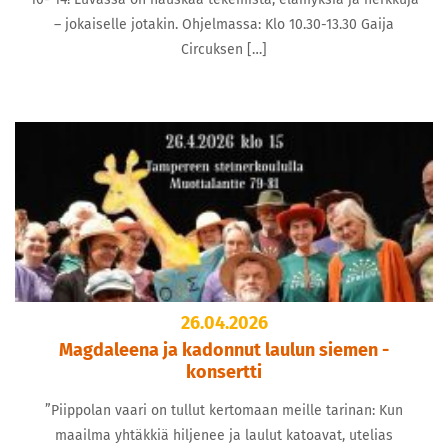
– jokaiselle jotakin. Ohjelmassa: Klo 10.30-13.30 Gaija
Circuksen […]
26.04.2026
Magdaleena ja kadonnut laulun siemen -
konsertti
”Piippolan vaari on tullut kertomaan meille tarinan: Kun
maailma yhtäkkiä hiljenee ja laulut katoavat, utelias