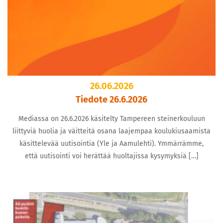
26.06.2026
Tiedote 26.6.2026
Mediassa on 26.6.2026 käsitelty Tampereen steinerkouluun
liittyviä huolia ja väitteitä osana laajempaa koulukiusaamista
käsittelevää uutisointia (Yle ja Aamulehti). Ymmärrämme,
että uutisointi voi herättää huoltajissa kysymyksiä […]