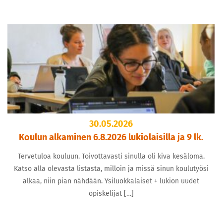
30.05.2026
Koulun alkaminen 6.8.2026 lukiolaisilla ja 9 lk.
Tervetuloa kouluun. Toivottavasti sinulla oli kiva kesäloma.
Katso alla olevasta listasta, milloin ja missä sinun koulutyösi
alkaa, niin pian nähdään. Ysiluokkalaiset + lukion uudet
opiskelijat […]