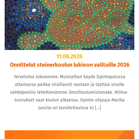
11.06.2026
Onnittelut steinerkoulun lukioon valituille 2026
Tervetuloa lukioomme. Muistathan käydä Opintopolussa
ottamassa paikka virallisesti vastaan ja täyttää sinulle
sähköpostiin lähettämämme ilmoittautumislomake. Wilma-
tunnukset saat koulun alkaessa. Opinto-ohjaaja Marika
Jussila on tavoitettavissa to […]