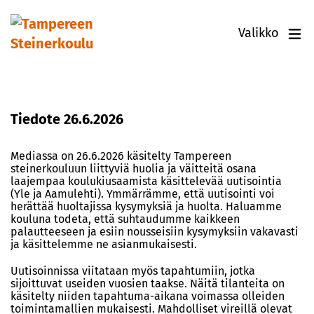
Valikko
Tiedote 26.6.2026
Mediassa on 26.6.2026 käsitelty Tampereen
steinerkouluun liittyviä huolia ja väitteitä osana
laajempaa koulukiusaamista käsittelevää uutisointia
(Yle ja Aamulehti). Ymmärrämme, että uutisointi voi
herättää huoltajissa kysymyksiä ja huolta. Haluamme
kouluna todeta, että suhtaudumme kaikkeen
palautteeseen ja esiin nousseisiin kysymyksiin vakavasti
ja käsittelemme ne asianmukaisesti.
Uutisoinnissa viitataan myös tapahtumiin, jotka
sijoittuvat useiden vuosien taakse. Näitä tilanteita on
käsitelty niiden tapahtuma-aikana voimassa olleiden
toimintamallien mukaisesti. Mahdolliset vireillä olevat