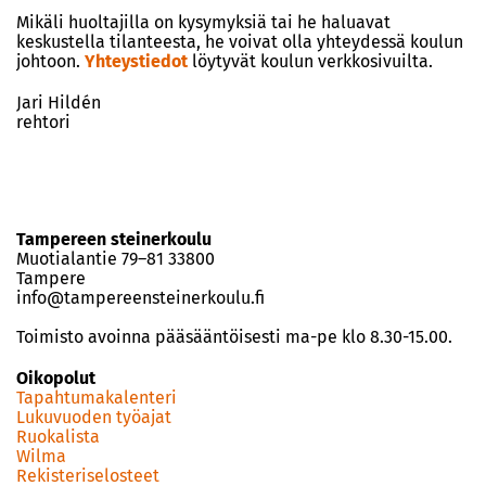
Mikäli huoltajilla on kysymyksiä tai he haluavat
keskustella tilanteesta, he voivat olla yhteydessä koulun
johtoon.
Yhteystiedot
löytyvät koulun verkkosivuilta.
Jari Hildén
rehtori
Tampereen steinerkoulu
Muotialantie 79–81 33800
Tampere
info@tampereensteinerkoulu.fi
Toimisto avoinna pääsääntöisesti ma-pe klo 8.30-15.00.
Oikopolut
Tapahtumakalenteri
Lukuvuoden työajat
Ruokalista
Wilma
Rekisteriselosteet