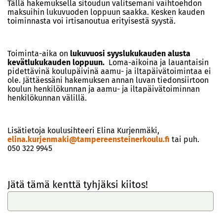
Tällä hakemuksella sitoudun valitsemani vaihtoehdon
maksuihin lukuvuoden loppuun saakka. Kesken kauden
toiminnasta voi irtisanoutua erityisestä syystä.
Toiminta-aika on
lukuvuosi syyslukukauden alusta
kevätlukukauden loppuun.
Loma-aikoina ja lauantaisin
pidettävinä koulupäivinä aamu- ja iltapäivätoimintaa ei
ole. Jättäessäni hakemuksen annan luvan tiedonsiirtoon
koulun henkilökunnan ja aamu- ja iltapäivätoiminnan
henkilökunnan välillä.
Lisätietoja koulusihteeri Elina Kurjenmäki,
elina.kurjenmaki@tampereensteinerkoulu.fi
tai puh.
050 322 9945
Jätä tämä kenttä tyhjäksi kiitos!