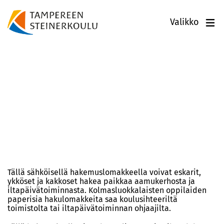
Valikko
Haku aamukerhoon ja
iltapäivätoimintaan
Tällä sähköisellä hakemuslomakkeella voivat eskarit,
ykköset ja kakkoset hakea paikkaa aamukerhosta ja
iltapäivätoiminnasta. Kolmasluokkalaisten oppilaiden
paperisia hakulomakkeita saa koulusihteeriltä
toimistolta tai iltapäivätoiminnan ohjaajilta.