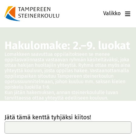
Valikko
Hakulomake: 2.–9. luokat
Lomakkeen saavuttua oppilaitokseen se menee
oppilasvalinnasta vastaavan ryhmän käsiteltäväksi, joka
ottaa hakijan huoltajiin yhteyttä. Ryhmä ottaa myös aina
yhteyttä kouluun, josta oppilas hakee. Vastaanottamalla
oppilaspaikan sitoutuu Tampereen steinerkoulun
opetussuunnitelmaan, johon kuuluu mm. saksan kielen
opiskelu luokilla 1-6.
Kun jätän hakemuksen, annan steinerkoululle luvan
tarvittaessa ottaa yhteyttä edelliseen kouluun.
Jätä tämä kenttä tyhjäksi kiitos!