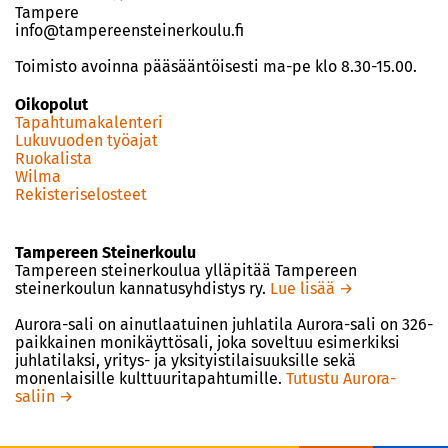
Tampere
info@tampereensteinerkoulu.fi
Toimisto avoinna pääsääntöisesti ma-pe klo 8.30-15.00.
Oikopolut
Tapahtumakalenteri
Lukuvuoden työajat
Ruokalista
Wilma
Rekisteriselosteet
Tampereen Steinerkoulu
Tampereen steinerkoulua ylläpitää Tampereen
steinerkoulun kannatusyhdistys ry.
Lue lisää →
Aurora-sali on ainutlaatuinen juhlatila Aurora-sali on 326-
paikkainen monikäyttösali, joka soveltuu esimerkiksi
juhlatilaksi, yritys- ja yksityistilaisuuksille sekä
monenlaisille kulttuuritapahtumille.
Tutustu Aurora-
saliin →