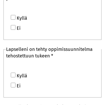
Kyllä
Ei
Lapselleni on tehty oppimissuunnitelma
tehostettuun tukeen *
Kyllä
Ei