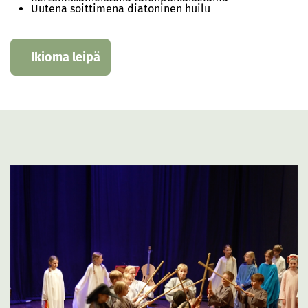
Uutena soittimena diatoninen huilu
Ikioma leipä