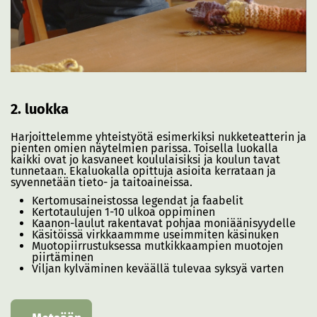
2. luokka
Harjoittelemme yhteistyötä esimerkiksi nukketeatterin ja
pienten omien näytelmien parissa. Toisella luokalla
kaikki ovat jo kasvaneet koululaisiksi ja koulun tavat
tunnetaan. Ekaluokalla opittuja asioita kerrataan ja
syvennetään tieto- ja taitoaineissa.
Kertomusaineistossa legendat ja faabelit
Kertotaulujen 1-10 ulkoa oppiminen
Kaanon-laulut rakentavat pohjaa moniäänisyydelle
Käsitöissä virkkaammme useimmiten käsinuken
Muotopiirrustuksessa mutkikkaampien muotojen
piirtäminen
Viljan kylväminen keväällä tulevaa syksyä varten