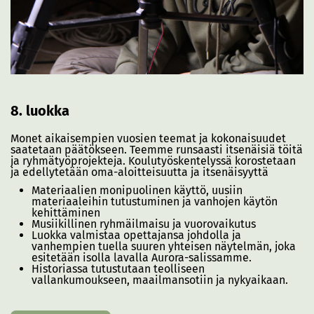
8. luokka
Monet aikaisempien vuosien teemat ja kokonaisuudet
saatetaan päätökseen. Teemme runsaasti itsenäisiä töitä
ja ryhmätyöprojekteja. Koulutyöskentelyssä korostetaan
ja edellytetään oma-aloitteisuutta ja itsenäisyyttä
Materiaalien monipuolinen käyttö, uusiin
materiaaleihin tutustuminen ja vanhojen käytön
kehittäminen
Musiikillinen ryhmäilmaisu ja vuorovaikutus
Luokka valmistaa opettajansa johdolla ja
vanhempien tuella suuren yhteisen näytelmän, joka
esitetään isolla lavalla Aurora-salissamme.
Historiassa tutustutaan teolliseen
vallankumoukseen, maailmansotiin ja nykyaikaan.