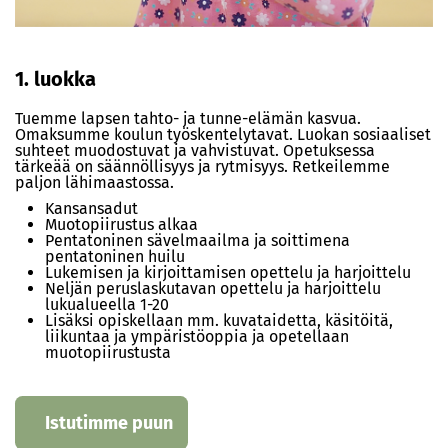
1. luokka
Tuemme lapsen tahto- ja tunne-elämän kasvua.
Omaksumme koulun työskentelytavat. Luokan sosiaaliset
suhteet muodostuvat ja vahvistuvat. Opetuksessa
tärkeää on säännöllisyys ja rytmisyys. Retkeilemme
paljon lähimaastossa.
Kansansadut
Muotopiirustus alkaa
Pentatoninen sävelmaailma ja soittimena
pentatoninen huilu
Lukemisen ja kirjoittamisen opettelu ja harjoittelu
Neljän peruslaskutavan opettelu ja harjoittelu
lukualueella 1-20
Lisäksi opiskellaan mm. kuvataidetta, käsitöitä,
liikuntaa ja ympäristöoppia ja opetellaan
muotopiirustusta
Istutimme puun