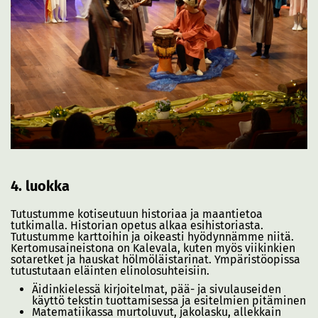
4. luokka
Tutustumme kotiseutuun historiaa ja maantietoa
tutkimalla. Historian opetus alkaa esihistoriasta.
Tutustumme karttoihin ja oikeasti hyödynnämme niitä.
Kertomusaineistona on Kalevala, kuten myös viikinkien
sotaretket ja hauskat hölmöläistarinat. Ympäristöopissa
tutustutaan eläinten elinolosuhteisiin.
Äidinkielessä kirjoitelmat, pää- ja sivulauseiden
käyttö tekstin tuottamisessa ja esitelmien pitäminen
Matematiikassa murtoluvut, jakolasku, allekkain