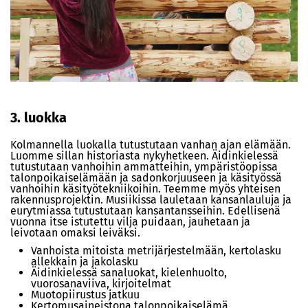
3. luokka
Kolmannella luokalla tutustutaan vanhan ajan elämään.
Luomme sillan historiasta nykyhetkeen. Äidinkielessä
tutustutaan vanhoihin ammatteihin, ympäristöopissa
talonpoikaiselämään ja sadonkorjuuseen ja käsityössä
vanhoihin käsityötekniikoihin. Teemme myös yhteisen
rakennusprojektin. Musiikissa lauletaan kansanlauluja ja
eurytmiassa tutustutaan kansantansseihin. Edellisenä
vuonna itse istutettu vilja puidaan, jauhetaan ja
leivotaan omaksi leiväksi.
Vanhoista mitoista metrijärjestelmään, kertolasku
allekkain ja jakolasku
Äidinkielessä sanaluokat, kielenhuolto,
vuorosanaviiva, kirjoitelmat
Muotopiirustus jatkuu
Kertomusaineistona talonpoikaiselämä