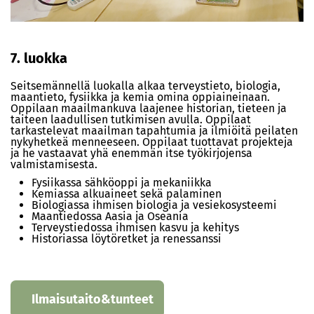
7. luokka
Seitsemännellä luokalla alkaa terveystieto, biologia,
maantieto, fysiikka ja kemia omina oppiaineinaan.
Oppilaan maailmankuva laajenee historian, tieteen ja
taiteen laadullisen tutkimisen avulla. Oppilaat
tarkastelevat maailman tapahtumia ja ilmiöitä peilaten
nykyhetkeä menneeseen. Oppilaat tuottavat projekteja
ja he vastaavat yhä enemmän itse työkirjojensa
valmistamisesta.
Fysiikassa sähköoppi ja mekaniikka
Kemiassa alkuaineet sekä palaminen
Biologiassa ihmisen biologia ja vesiekosysteemi
Maantiedossa Aasia ja Oseania
Terveystiedossa ihmisen kasvu ja kehitys
Historiassa löytöretket ja renessanssi
Ilmaisutaito&tunteet