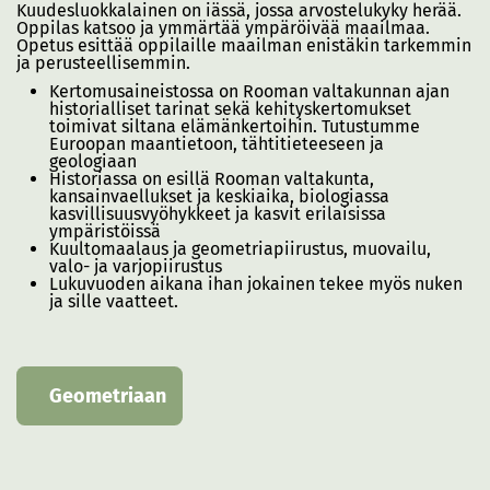
Kuudesluokkalainen on iässä, jossa arvostelukyky herää.
Oppilas katsoo ja ymmärtää ympäröivää maailmaa.
Opetus esittää oppilaille maailman enistäkin tarkemmin
ja perusteellisemmin.
Kertomusaineistossa on Rooman valtakunnan ajan
historialliset tarinat sekä kehityskertomukset
toimivat siltana elämänkertoihin. Tutustumme
Euroopan maantietoon, tähtitieteeseen ja
geologiaan
Historiassa on esillä Rooman valtakunta,
kansainvaellukset ja keskiaika, biologiassa
kasvillisuusvyöhykkeet ja kasvit erilaisissa
ympäristöissä
Kuultomaalaus ja geometriapiirustus, muovailu,
valo- ja varjopiirustus
Lukuvuoden aikana ihan jokainen tekee myös nuken
ja sille vaatteet.
Geometriaan