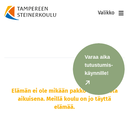
Valikko
Luokat 1–9
Varaa aika
tutustumis-
käynnille!
Elämän ei ole mikään pakko alkaa vasta
aikuisena. Meillä koulu on jo täyttä
elämää.