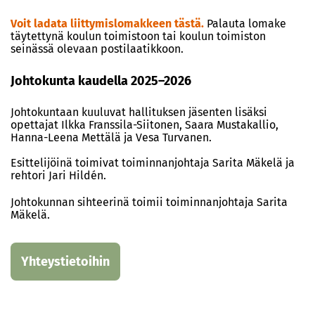
Voit ladata liittymislomakkeen tästä
.
Palauta lomake
täytettynä koulun toimistoon tai koulun toimiston
seinässä olevaan postilaatikkoon.
Johtokunta kaudella 2025–2026
Johtokuntaan kuuluvat hallituksen jäsenten lisäksi
opettajat Ilkka Franssila-Siitonen, Saara Mustakallio,
Hanna-Leena Mettälä ja Vesa Turvanen.
Esittelijöinä toimivat toiminnanjohtaja Sarita Mäkelä ja
rehtori Jari Hildén.
Johtokunnan sihteerinä toimii toiminnanjohtaja Sarita
Mäkelä.
Yhteystietoihin