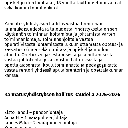
opiskelijoiden huoltajat, 18 vuotta täyttäneet opiskelijat
sekä koulun toimihenkilöt.
Kannatusyhdistyksen hallitus vastaa toiminnan
lainmukaisuudesta ja taloudesta. Yhdistyksellä on sen
käytännön toiminnan hoitamista ja johtamista varten
toiminnanjohtaja. Toiminnanjohtaja vastaa
operatiivisesta johtamisesta lukuun ottamatta opetus- ja
kasvatustoimea sekä oppilas- ja opiskelijahuollon
alueita. Opetuksen järjestämisestä ja kehittämisestä
vastaa johtokunta, joka koostuu hallituksesta ja
opettajajäsenistä. Koulutoiminnasta ja pedagogiikasta
vastaa rehtori yhdessä apulaisrehtorin ja opettajakunnan
kanssa.
Kannatusyhdistyksen hallitus kaudella 2025–2026
Eisto Taneli – puheenjohtaja
Anna H. – 1. varapuheenjohtaja
Jännes Mika – 2. varapuheenjohtaja
Kinnunen Venla