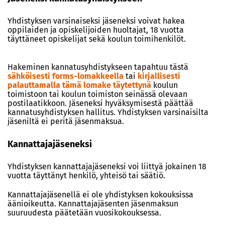
Yhdistyksen varsinaiseksi jäseneksi voivat hakea
oppilaiden ja opiskelijoiden huoltajat, 18 vuotta
täyttäneet opiskelijat sekä koulun toimihenkilöt.
Hakeminen kannatusyhdistykseen tapahtuu tästä
sähköisesti forms-lomakkeella
tai
kirjallisesti
palauttamalla tämä lomake täytettynä
koulun
toimistoon tai koulun toimiston seinässä olevaan
postilaatikkoon. Jäseneksi hyväksymisestä päättää
kannatusyhdistyksen hallitus. Yhdistyksen varsinaisilta
jäseniltä ei peritä jäsenmaksua.
Kannattajajäseneksi
Yhdistyksen kannattajajäseneksi voi liittyä jokainen 18
vuotta täyttänyt henkilö, yhteisö tai säätiö.
Kannattajajäsenellä ei ole yhdistyksen kokouksissa
äänioikeutta. Kannattajajäsenten jäsenmaksun
suuruudesta päätetään vuosikokouksessa.