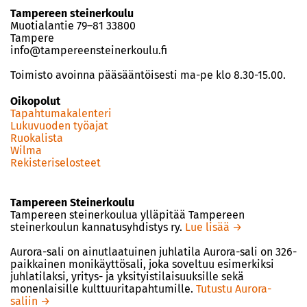
Tampereen steinerkoulu
Muotialantie 79–81 33800
Tampere
info@tampereensteinerkoulu.fi
Toimisto avoinna pääsääntöisesti ma-pe klo 8.30-15.00.
Oikopolut
Tapahtumakalenteri
Lukuvuoden työajat
Ruokalista
Wilma
Rekisteriselosteet
Tampereen Steinerkoulu
Tampereen steinerkoulua ylläpitää Tampereen
steinerkoulun kannatusyhdistys ry.
Lue lisää →
Aurora-sali on ainutlaatuinen juhlatila Aurora-sali on 326-
paikkainen monikäyttösali, joka soveltuu esimerkiksi
juhlatilaksi, yritys- ja yksityistilaisuuksille sekä
monenlaisille kulttuuritapahtumille.
Tutustu Aurora-
saliin →