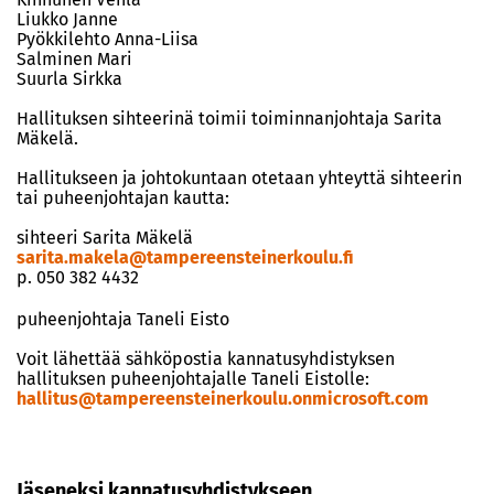
Liukko Janne
Pyökkilehto Anna-Liisa
Salminen Mari
Suurla Sirkka
Hallituksen sihteerinä toimii toiminnanjohtaja Sarita
Mäkelä.
Hallitukseen ja johtokuntaan otetaan yhteyttä sihteerin
tai puheenjohtajan kautta:
sihteeri Sarita Mäkelä
sarita.makela@tampereensteinerkoulu.fi
p. 050 382 4432
puheenjohtaja Taneli Eisto
Voit lähettää sähköpostia kannatusyhdistyksen
hallituksen puheenjohtajalle Taneli Eistolle:
hallitus@tampereensteinerkoulu.onmicrosoft.com
Jäseneksi kannatusyhdistykseen