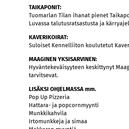
TAIKAPONIT:
Tuomarlan Tilan ihanat pienet Taikap
Luvassa talutusratsastusta ja kärryaje
KAVERIKOIRAT:
Suloiset Kennelliiton koulutetut Kaver
MAAGINEN YKSISARVINEN:
Hyväntekeväisyyteen keskittynyt Maagin
tarvitsevat.
LISÄKSI OHJELMASSA mm.
Pop Up Pizzeria
Hattara- ja popcornmyynti
Munkkikahvila
Irtomunkkeja ja simaa