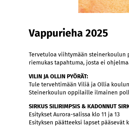
Vappurieha 2025
Tervetuloa viihtymään steinerkoulun 
riemukas tapahtuma, josta ei ohjelma
VILIN JA OLLIN PYÖRÄT:
Tule tervehtimään Viliä ja Ollia koulu
Steinerkoulun oppilaille ilmainen po
SIRKUS SILIRIMPSIS & KADONNUT SIR
Esitykset Aurora-salissa klo 11 ja 13
Esityksen päätteeksi lapset pääsevät k