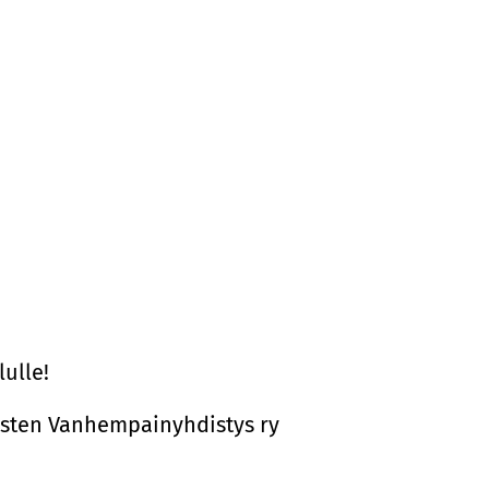
ulle!
isten Vanhempainyhdistys ry