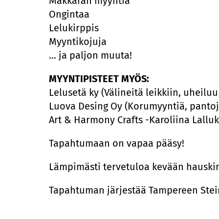
Makkaran myyntiä
Ongintaa
Lelukirppis
Myyntikojuja
… ja paljon muuta!
MYYNTIPISTEET MYÖS:
Lelusetä ky (Välineitä leikkiin, uheilu
Luova Desing Oy (Korumyyntiä, pantoja
Art & Harmony Crafts -Karoliina Lalluk
Tapahtumaan on vapaa pääsy!
Lämpimästi tervetuloa kevään hausk
Tapahtuman järjestää Tampereen Stei