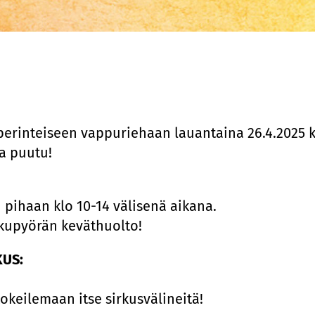
perinteiseen vappuriehaan lauantaina 26.4.2025 
a puutu!
n pihaan klo 10-14 välisenä aikana.
lkupyörän keväthuolto!
KUS:
okeilemaan itse sirkusvälineitä!