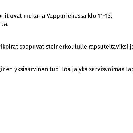
onit ovat mukana Vappuriehassa klo 11-13.
lua.
ikoirat saapuvat steinerkoululle rapsuteltaviksi j
en yksisarvinen tuo iloa ja yksisarvisvoimaa lapsi