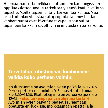
Huomaathan, että pelkkä muuttaminen kaupungissa eri
oppilaaksiottoalueelle tarkoittaa yleensä koulun vaihtoa
lapselle. Meillä lapsen ei tarvitse vaihtaa koulua. Yksi
asia kuitenkin yhdistää satoja oppilaitamme: heidän
vanhempansa ovat käyttäneet vapauttaan valita
lapsilleen kaikkein soveltuvin ja mielestään paras koulu.
Tervetuloa tutustumaan kouluumme
vaikka koko perheen voimin!
Koulussamme on avoimien ovien päivä la 17.1.2026.
Perusopetukseen luokilla 0-5 pääset tutustumaan
klo 8.30–11.30. Ekaluokan info on Aurora-salissa klo
12–13.
Katso tarkempi päivän ohjelma tästä →
Avoimien ovien päivänä pääset seuraamaan
opetusta eri luokissa, moikkaamaan opettajia ja