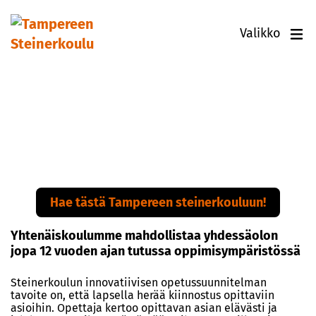
Valikko
Ekaluokkahaku 2026
on nyt auki!
Hae tästä Tampereen steinerkouluun!
Yhtenäiskoulumme mahdollistaa yhdessäolon
jopa 12 vuoden ajan tutussa oppimisympäristössä
Steinerkoulun innovatiivisen opetussuunnitelman
tavoite on, että lapsella herää kiinnostus opittaviin
asioihin. Opettaja kertoo opittavan asian elävästi ja