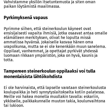
Vahvistamme yksilön itsetuntemusta ja siten oman
paikan löytämistä maailmassa.
Pyrkimyksenä vapaus
Pyrimme siihen, että steinerkoulun käyneet ovat
ensisijaisesti vapaita ihmisiä, jotka osaavat antaa omalle
elämälleen merkityksen, olivat he lopulta missä
ammatissa hyvänsä. Jokaiselle kasvaa hänen oma
urapolkunsa, mutta se ei ole kenenkään muun sanelema.
Oppilaat, vanhemmat, ja opettajat pyrkivät yhdessä
luomaan rikkaan ympäristön, joka on hyvä, kaunis ja
totta.
Tampereen steinerkoulun oppilaaksi voi tulla
monenlaisista lähtökohdista
Ei ole harvinaista, että lapselle varataan steinerkoulusta
koulupaikka jo heti synnytyslaitokselta kotiin palatessa.
Meille voi hakea monella muullakin tavalla: eskariin,
ykköselle, paikkakunnalle muuton takia, koulunvaihtona
tai lukioon.