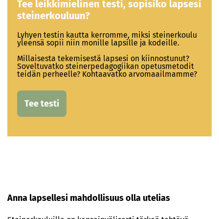
Tee leikkimielinen testi, sopisiko lapsesi
steinerkouluun?
Lyhyen testin kautta kerromme, miksi steinerkoulu
yleensä sopii niin monille lapsille ja kodeille.
Millaisesta tekemisestä lapsesi on kiinnostunut?
Soveltuvatko steinerpedagogiikan opetusmetodit
teidän perheelle? Kohtaavatko arvomaailmamme?
Tee testi
Anna lapsellesi mahdollisuus olla utelias