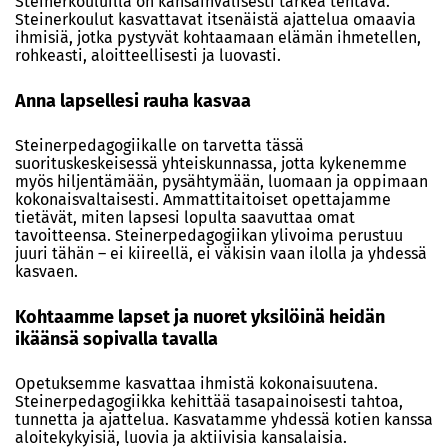
Steinerkouluilla on kansainvälisesti tärkeä tehtävä.
Steinerkoulut kasvattavat itsenäistä ajattelua omaavia
ihmisiä, jotka pystyvät kohtaamaan elämän ihmetellen,
rohkeasti, aloitteellisesti ja luovasti.
Anna lapsellesi rauha kasvaa
Steinerpedagogiikalle on tarvetta tässä
suorituskeskeisessä yhteiskunnassa, jotta kykenemme
myös hiljentämään, pysähtymään, luomaan ja oppimaan
kokonaisvaltaisesti. Ammattitaitoiset opettajamme
tietävät, miten lapsesi lopulta saavuttaa omat
tavoitteensa. Steinerpedagogiikan ylivoima perustuu
juuri tähän – ei kiireellä, ei väkisin vaan ilolla ja yhdessä
kasvaen.
Kohtaamme lapset ja nuoret yksilöinä heidän
ikäänsä sopivalla tavalla
Opetuksemme kasvattaa ihmistä kokonaisuutena.
Steinerpedagogiikka kehittää tasapainoisesti tahtoa,
tunnetta ja ajattelua. Kasvatamme yhdessä kotien kanssa
aloitekykyisiä, luovia ja aktiivisia kansalaisia.