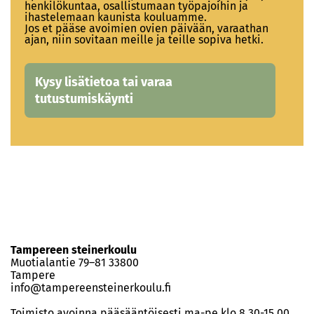
henkilökuntaa, osallistumaan työpajoihin ja
ihastelemaan kaunista kouluamme.
Jos et pääse avoimien ovien päivään, varaathan
ajan, niin sovitaan meille ja teille sopiva hetki.
Kysy lisätietoa tai varaa
tutustumiskäynti
Tampereen steinerkoulu
Muotialantie 79–81 33800
Tampere
info@tampereensteinerkoulu.fi
Toimisto avoinna pääsääntöisesti ma-pe klo 8.30-15.00.