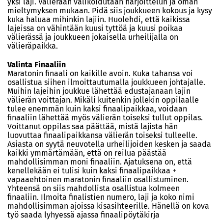
yksi laji. Välierään valikoidutaan harjoittelun ja oman
mieltymyksen mukaan. Pidä siis joukkueen kokous ja kysy
kuka haluaa mihinkin lajiin. Huolehdi, että kaikissa
lajeissa on vähintään kuusi tyttöä ja kuusi poikaa
välierässä ja joukkueen jokaisella urheilijalla on
välieräpaikka.
Valinta Finaaliin
Maratonin finaali on kaikille avoin. Kuka tahansa voi
osallistua siihen ilmoittautumalla joukkueen johtajalle.
Muihin lajeihin joukkue lähettää edustajanaan lajin
välierän voittajan. Mikäli kuitenkin jollekin oppilaalle
tulee enemmän kuin kaksi finaalipaikkaa, voidaan
finaaliin lähettää myös välierän toiseksi tullut oppilas.
Voittanut oppilas saa päättää, mistä lajista hän
luovuttaa finaalipaikkansa välierän toiseksi tulleelle.
Asiasta on syytä neuvotella urheilijoiden kesken ja saada
kaikki ymmärtämään, että on reilua päästää
mahdollisimman moni finaaliin. Ajatuksena on, että
kenellekään ei tulisi kuin kaksi finaalipaikkaa +
vapaaehtoinen maratonin finaaliin osallistuminen.
Yhteensä on siis mahdollista osallistua kolmeen
finaaliin. Ilmoita finalistien numero, laji ja koko nimi
mahdollisimman ajoissa kisasihteerille. Hänellä on kova
työ saada lyhyessä ajassa finaalipöytäkirja