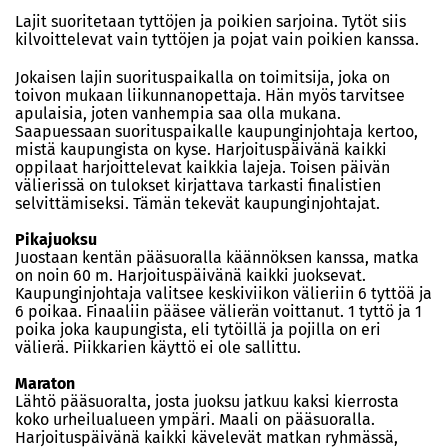
Lajit suoritetaan tyttöjen ja poikien sarjoina. Tytöt siis
kilvoittelevat vain tyttöjen ja pojat vain poikien kanssa.
Jokaisen lajin suorituspaikalla on toimitsija, joka on
toivon mukaan liikunnanopettaja. Hän myös tarvitsee
apulaisia, joten vanhempia saa olla mukana.
Saapuessaan suorituspaikalle kaupunginjohtaja kertoo,
mistä kaupungista on kyse. Harjoituspäivänä kaikki
oppilaat harjoittelevat kaikkia lajeja. Toisen päivän
välierissä on tulokset kirjattava tarkasti finalistien
selvittämiseksi. Tämän tekevät kaupunginjohtajat.
Pikajuoksu
Juostaan kentän pääsuoralla käännöksen kanssa, matka
on noin 60 m. Harjoituspäivänä kaikki juoksevat.
Kaupunginjohtaja valitsee keskiviikon välieriin 6 tyttöä ja
6 poikaa. Finaaliin pääsee välierän voittanut. 1 tyttö ja 1
poika joka kaupungista, eli tytöillä ja pojilla on eri
välierä. Piikkarien käyttö ei ole sallittu.
Maraton
Lähtö pääsuoralta, josta juoksu jatkuu kaksi kierrosta
koko urheilualueen ympäri. Maali on pääsuoralla.
Harjoituspäivänä kaikki kävelevät matkan ryhmässä,