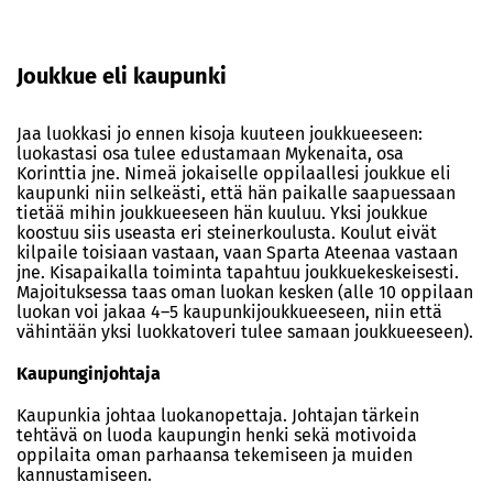
Joukkue eli kaupunki
Jaa luokkasi jo ennen kisoja kuuteen joukkueeseen:
luokastasi osa tulee edustamaan Mykenaita, osa
Korinttia jne. Nimeä jokaiselle oppilaallesi joukkue eli
kaupunki niin selkeästi, että hän paikalle saapuessaan
tietää mihin joukkueeseen hän kuuluu. Yksi joukkue
koostuu siis useasta eri steinerkoulusta. Koulut eivät
kilpaile toisiaan vastaan, vaan Sparta Ateenaa vastaan
jne. Kisapaikalla toiminta tapahtuu joukkuekeskeisesti.
Majoituksessa taas oman luokan kesken (alle 10 oppilaan
luokan voi jakaa 4–5 kaupunkijoukkueeseen, niin että
vähintään yksi luokkatoveri tulee samaan joukkueeseen).
Kaupunginjohtaja
Kaupunkia johtaa luokanopettaja. Johtajan tärkein
tehtävä on luoda kaupungin henki sekä motivoida
oppilaita oman parhaansa tekemiseen ja muiden
kannustamiseen.