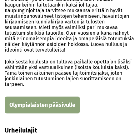
kaupunkeihin laitetaankin kaksi johtajaa.
Kaupunginjohtaja tarvitsee mukaansa erittäin hyvät
muistiinpanovälineet listojen tekemiseen, havaintojen
kirjaamiseen kunniakirjaa varten ja tulosten
seuraamiseen. Mieti myös valmiiksi pari mukavaa
tutustumisleikkiä tauoille. Olen vuosien aikana nähnyt
mitä erinomaisempia ideoita ja omaperäisiä toteutuksia
näiden käytännön asioiden hoidossa. Luova hulluus ja
ideointi ovat tervetulleita!
Jokaisesta koulusta on tultava paikalle opettajan lisäksi
vähintään yksi vastuuaikuinen (isoista kouluista kaksi).
Tämä toinen aikuinen pääsee lajitoimitsijaksi, joten
jonkinlainen tutustuminen lajien suorittamiseen on
tarpeen.
Olympialaisten pääsivulle
Urheilulajit