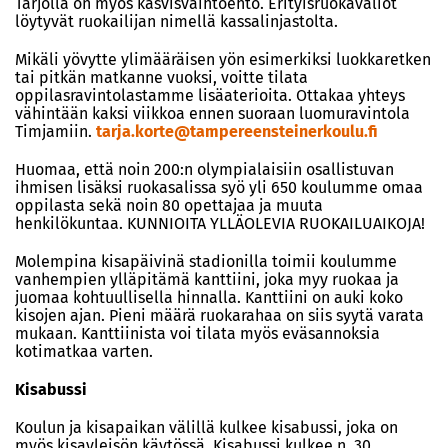
Tarjolla on myös kasvisvaihtoehto. Erityisruokavaliot
löytyvät ruokailijan nimellä kassalinjastolta.
Mikäli yövytte ylimääräisen yön esimerkiksi luokkaretken
tai pitkän matkanne vuoksi, voitte tilata
oppilasravintolastamme lisäaterioita. Ottakaa yhteys
vähintään kaksi viikkoa ennen suoraan luomuravintola
Timjamiin.
tarja.korte@tampereensteinerkoulu.fi
Huomaa, että noin 200:n olympialaisiin osallistuvan
ihmisen lisäksi ruokasalissa syö yli 650 koulumme omaa
oppilasta sekä noin 80 opettajaa ja muuta
henkilökuntaa. KUNNIOITA YLLÄOLEVIA RUOKAILUAIKOJA!
Molempina kisapäivinä stadionilla toimii koulumme
vanhempien ylläpitämä kanttiini, joka myy ruokaa ja
juomaa kohtuullisella hinnalla. Kanttiini on auki koko
kisojen ajan. Pieni määrä ruokarahaa on siis syytä varata
mukaan. Kanttiinista voi tilata myös eväsannoksia
kotimatkaa varten.
Kisabussi
Koulun ja kisapaikan välillä kulkee kisabussi, joka on
myös kisayleisön käytössä. Kisabussi kulkee n. 30