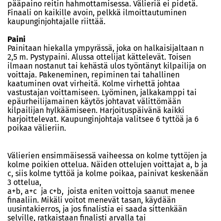
pääpaino reitin hahmottamisessa. Välieriä ei pidetä.
Finaali on kaikille avoin, pelkkä ilmoittautuminen
kaupunginjohtajalle riittää.
Paini
Painitaan hiekalla ympyrässä, joka on halkaisijaltaan n
2,5 m. Pystypaini. Alussa ottelijat kättelevät. Toisen
ilmaan nostanut tai kehästä ulos työntänyt kilpailija on
voittaja. Pakeneminen, repiminen tai tahallinen
kaatuminen ovat virheitä. Kolme virhettä johtaa
vastustajan voittamiseen. Lyöminen, jalkakamppi tai
epäurheilijamainen käytös johtavat välittömään
kilpailijan hylkäämiseen. Harjoituspäivänä kaikki
harjoittelevat. Kaupunginjohtaja valitsee 6 tyttöä ja 6
poikaa välieriin.
Välierien ensimmäisessä vaiheessa on kolme tyttöjen ja
kolme poikien ottelua. Näiden ottelujen voittajat a, b ja
c, siis kolme tyttöä ja kolme poikaa, painivat keskenään
3 ottelua,
a+b, a+c ja c+b, joista eniten voittoja saanut menee
finaaliin. Mikäli voitot menevät tasan, käydään
uusintakierros, ja jos finalistia ei saada sittenkään
selville, ratkaistaan finalisti arvalla tai