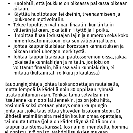
Huolehtii, että joukkue on oikeassa paikassa oikeaan
aikaan.
Käyttää huoltotauon leikkeihin, treenaamiseen ja
joukkueen motivointiin.
Tekee lopullisen valinnan finaaliin kunkin lajin
välierän jälkeen. Joka lajiin 1 tyttö ja 1 poika.
Ilmoittaa finaaliedustajan lajin ja numeron sekä koko
nimen kisatoimistoon jokaisen välierän jälkeen.
Johtaa kaupunkilaisiaan korostaen kannustuksen ja
oikean urheiluhengen merkitystä.
Johtaa kaupunkilaisiaan päätösseremonioissa, jakaa
jokaiselle kunniakirjan ja mitalin. Jos joku on
voittanut finaalin, hän saa vain kunniakirjan, ei
mitalia (kultamitali roikkuu jo kaulassa).
Kaupunginjohtaja johtaa luokanopettajan rautaisella,
mutta lempeällä kädellä noin 30 oppilaan ryhmää
kisatapahtuman ajan. Tehkää tämä selväksi niin
itsellenne kuin oppilaillennekin. Jos on joku hätä,
ensimmäiseksi otetaan yhteys oman kaupungin
johtajaan, joka taas ottaa yhteyden kisatoimistoon. Ei
lähdetä etsimään sitä meidän koulun omaa opettajaa,
tai muuta tuttua (jolla on kädet täynnä töitä omien
kaupunkilaistensa kanssa). Jos näin ei menetellä, homma
ei onnistu. Työ on iso. Mahdollisuuksien mukaan