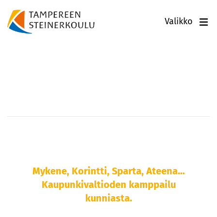
Valikko
Ohjelma ja
osallistumisohjeet
Mykene, Korintti, Sparta, Ateena…
Kaupunkivaltioden kamppailu
kunniasta.