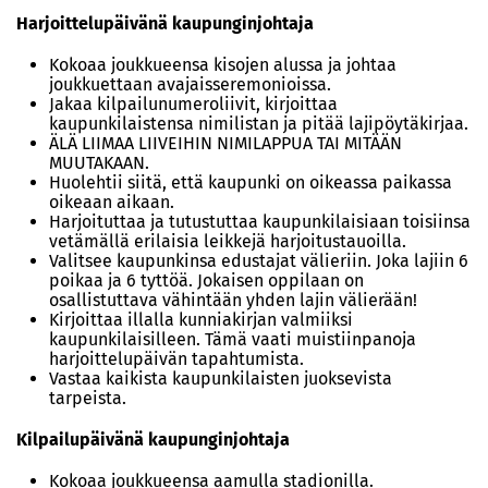
Harjoittelupäivänä kaupunginjohtaja
Kokoaa joukkueensa kisojen alussa ja johtaa
joukkuettaan avajaisseremonioissa.
Jakaa kilpailunumeroliivit, kirjoittaa
kaupunkilaistensa nimilistan ja pitää lajipöytäkirjaa.
ÄLÄ LIIMAA LIIVEIHIN NIMILAPPUA TAI MITÄÄN
MUUTAKAAN.
Huolehtii siitä, että kaupunki on oikeassa paikassa
oikeaan aikaan.
Harjoituttaa ja tutustuttaa kaupunkilaisiaan toisiinsa
vetämällä erilaisia leikkejä harjoitustauoilla.
Valitsee kaupunkinsa edustajat välieriin. Joka lajiin 6
poikaa ja 6 tyttöä. Jokaisen oppilaan on
osallistuttava vähintään yhden lajin välierään!
Kirjoittaa illalla kunniakirjan valmiiksi
kaupunkilaisilleen. Tämä vaati muistiinpanoja
harjoittelupäivän tapahtumista.
Vastaa kaikista kaupunkilaisten juoksevista
tarpeista.
Kilpailupäivänä kaupunginjohtaja
Kokoaa joukkueensa aamulla stadionilla.