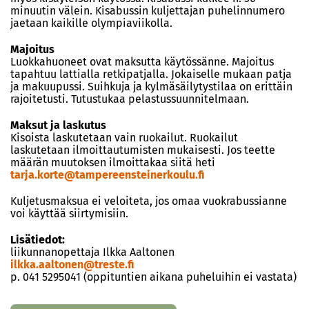
minuutin välein. Kisabussin kuljettajan puhelinnumero
jaetaan kaikille olympiaviikolla.
Majoitus
Luokkahuoneet ovat maksutta käytössänne. Majoitus
tapahtuu lattialla retkipatjalla. Jokaiselle mukaan patja
ja makuupussi. Suihkuja ja kylmäsäilytystilaa on erittäin
rajoitetusti. Tutustukaa pelastussuunnitelmaan.
Maksut ja laskutus
Kisoista laskutetaan vain ruokailut. Ruokailut
laskutetaan ilmoittautumisten mukaisesti. Jos teette
määrän muutoksen ilmoittakaa siitä heti
tarja.korte@tampereensteinerkoulu.fi
Kuljetusmaksua ei veloiteta, jos omaa vuokrabussianne
voi käyttää siirtymisiin.
Lisätiedot:
liikunnanopettaja Ilkka Aaltonen
ilkka.aaltonen@treste.fi
p. 041 5295041 (oppituntien aikana puheluihin ei vastata)