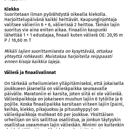
Kiekko
Suoritetaan ilman pyörähdystä oikealla kiekolla.
Harjoittelupäivänä kaikki heittävät. Kaupunginjohtaja
valitsee välieriin 6 + 6, välierissä 2 heittoa. Tämän lajin
suoritus vie aina eniten aikaa. Finaaliin kaupunki
lähettää 1 + 1 edustajaa, finaali kuten välierä OE: 20,95 m
P / 16,60 m T
Mikäli lajien suorittamisesta on kysyttävää, ottakaa
yhteyttä rohkeasti. Muistakaa harjoitella reippaasti
ennen kisoja kaikkia lajeja.
Välierä ja finaalivalinnat
On tärkeää urheilumielen ylläpitämiseksi, että jokaisella
joukkueen jäsenellä on välieräpaikka seuraavalle
päivälle. Maratoniin ei karsita, joten siitä ei ole välierää.
Välieräpaikkoja on jokaiseen muuhun lajiin 6 tytöille ja 6
pojille. Koska finaalipaikka karsitaan viiteen lajiin (paini,
keihäs, kiekko, pikajuoksu ja pituushyppy) on
välieräpaikkoja muhkeat 60 per joukkue. Yksittäisen
urheilijan on siis sallittua osallistua, ja jonkun täytyykin
osallistua useamman lajin välierään. Minimi on kuitenkin