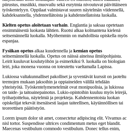
piirustus, musiikki, muovailu sekä eurytmia nivoutuvat päivittäiseen
työskentelyyn. Oppilaat valmistavat suuren näytelmän viidennellä,
kahdeksannella, yhdennellätoista ja kahdennellatoista luokalla.
Kielten opetus aloitetaan varhain
. Englantia ja saksaa opetetaan
ensimmäisestä luokasta lähtien. Ruotsi alkaa kolmantena kielenä
seitsemännellä luokalla. Myöhemmin on mahdollista opiskella myös
espanjaa.
Fysiikan opetus
alkaa kuudennella ja
kemian opetus
seitsemännellä luokalla. Opetus on näissä aineissa ilmiöpohjaista.
Leirit kuuluvat koulutyöhön ja esimerkiksi 9. luokalla on biologian
leiri, joka monena vuonna on toteutettu vaeltamalla Lapissa.
Lukiossa valtakunnalliset pakolliset ja syventävät kurssit on jaoteltu
teemojen mukaan jaksoihin ja oppiaineiden välillä tehdään
yhteistyötä. Työskentelymenetelmät ovat monipuolisia, ja lukiossa
on taide- ja taitoainepainotus. Lukio-opintoihin kuuluu myös leirejä,
työharjoittelua, näytelmiä ja projekteja. Kahdennentoista luokan
opiskelijat tekevät itsenäisesti laajan taiteellisen, käytännöllisen tai
teoreettisen päätöstyön.
Lorem ipsum dolor sit amet, consectetur adipiscing elit. Vivamus ac
nisl tortor. Suspendisse ultrices condimentum metus eget blandit.
Maecenas vestibulum commodo vestibulum. Donec tellus enim,