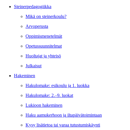
Steinerpedagogiikka
Mikä on steinerkoulu?
Arvoperusta
Oppimismenetelmät
Opetussuunnitelmat
Huoltajat ja yhteisö
Julkaisut
Hakeminen
Hakulomake: esikoulu ja 1. luokka
Hakulomake: 2.–9. luokat
Lukioon hakeminen
Haku aamukerhoon ja iltapäivätoimintaan
Kysy lisätietoa tai varaa tutustumiskäynti