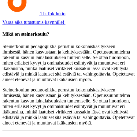
TikTok lukio
Varaa aika tutustumis-käynnille!
Mikä on steinerkoulu?
Steinerkoulun pedagogiikka perustuu kokonaiskäsitykseen
ihmisestä, hänen kasvustaan ja kehityksestään. Opetussuunnitelma
rakentuu kasvun lainalaisuuksien tuntemiselle. Se ottaa huomioon,
miten erilaiset kyvyt ja ominaisuudet esiintyvät ja muuntuvat eri
ikäkausina, minkä laatuiset virikkeet kussakin iässä ovat kehitystä
edistäviä ja minkä laatuiset sitä estäviä tai vahingoittavia. Opetettavat
aineet etenevät ja muuttuvat ikäkausien myötä.
Steinerkoulun pedagogiikka perustuu kokonaiskäsitykseen
ihmisestä, hänen kasvustaan ja kehityksestään. Opetussuunnitelma
rakentuu kasvun lainalaisuuksien tuntemiselle. Se ottaa huomioon,
miten erilaiset kyvyt ja ominaisuudet esiintyvät ja muuntuvat eri
ikäkausina, minkä laatuiset virikkeet kussakin iässä ovat kehitystä
edistäviä ja minkä laatuiset sitä estäviä tai vahingoittavia. Opetettavat
aineet etenevät ja muuttuvat ikäkausien myötä.