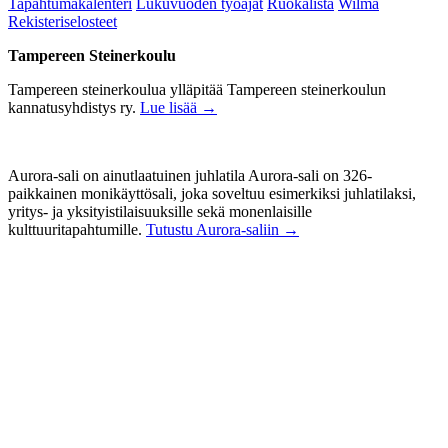
Tapahtumakalenteri
Lukuvuoden työajat
Ruokalista
Wilma
Rekisteriselosteet
Tampereen Steinerkoulu
Tampereen steinerkoulua ylläpitää Tampereen steinerkoulun
kannatusyhdistys ry.
Lue lisää →
Aurora-sali on ainutlaatuinen juhlatila Aurora-sali on 326-
paikkainen monikäyttösali, joka soveltuu esimerkiksi juhlatilaksi,
yritys- ja yksityistilaisuuksille sekä monenlaisille
kulttuuritapahtumille.
Tutustu Aurora-saliin →