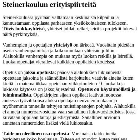
Steinerkoulun erityispiirteitä
Steinerkoulussa pyritään välttämään keskinäistä kilpailua ja
kannustamaan oppilasta parhaaseen yksilökohtaiseen tulokseen.
Tiivis luokkayhteisö
, yhteiset juhlat, retket, leirit ja projektit tukevat
näitä pyrkimyksiä.
Vanhempien ja opettajien
yhteistyö
on tärkeää. Vuosittain pidetään
useita vanhempainiltoja ja kokoonnutaan yhteisiin juhliin.
Alaluokilla vanhempia on mukana myös luokan retkillä ja leireillä.
Luokanopettajat vierailevat kaikkien oppilaiden kodeissa.
Opetus on
jakso-opetusta
: pääosaa alaluokkien lukuaineista
opetetaan jaksoina ja säännöllistä harjoittelua vaativia aineita kuten
kieliä ja matematiikkaa opetetaan viikkotunteina. 9. luokalla ja
lukiossa käytössä on jaksojärjestelmä.
Opetus on käytännöllistä ja
toiminnallista
. Oppikirjojen sijaan oppilaat laativat monessa
aineessa työvihkonsa aluksi opettajan neuvojen mukaan ja
myöhemmin tunneilla tehtyjen muistiinpanojen pohjalta. Alaluokilla
ei anneta numeroarvostelua vaan sanallinen lukuvuositodistus, jossa
kuvataan oppilaan taitoja ja edistymistä. Sanallinen arviointi
annetaan numeroiden lisäksi vielä lukiossakin.
Taide on oleellinen osa opetusta
. Varsinaisia taideaineita
harjoitetaan koko kouluajan. Taiteen eri muodot, kuten maalaus,