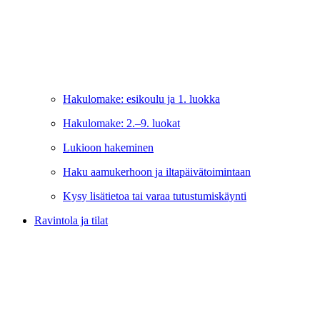
Hakulomake: esikoulu ja 1. luokka
Hakulomake: 2.–9. luokat
Lukioon hakeminen
Haku aamukerhoon ja iltapäivätoimintaan
Kysy lisätietoa tai varaa tutustumiskäynti
Ravintola ja tilat