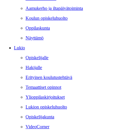
Aamukerho ja iltapäivätoiminta
Koulun opiskeluhuolto
Oppilaskunta
Näyttämö
Lukio
Opiskelijalle
Hakijalle
Erityinen koulutustehtävä
Temaattiset opinnot
Ylioppilaskirjoitukset
Lukion opiskeluhuolto
Opiskelijakunta
VideoCorner