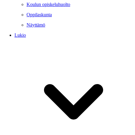
Koulun opiskeluhuolto
Oppilaskunta
Näyttämö
Lukio