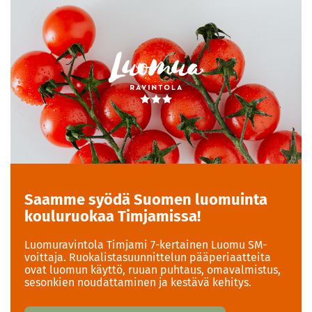
Saamme syödä Suomen luomuinta
kouluruokaa Timjamissa!
Luomuravintola Timjami 7-kertainen Luomu SM-
voittaja. Ruokalistasuunnittelun pääperiaatteita
ovat luomun käyttö, ruuan puhtaus, omavalmistus,
sesonkien noudattaminen ja kestävä kehitys.