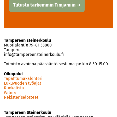
Tutustu tarkemmin Timjamiin →
Tampereen steinerkoulu
Muotialantie 79–81 33800
Tampere
info@tampereensteinerkoulu.fi
Toimisto avoinna pääsääntöisesti ma-pe klo 8.30-15.00.
Oikopolut
Tapahtumakalenteri
Lukuvuoden työajat
Ruokalista
Wilma
Rekisteriselosteet
Tampereen Steinerkoulu