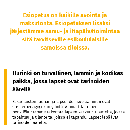
Esiopetus on kaikille avointa ja
maksutonta. Esiopetuksen lisäksi
järjestämme aamu- ja iltapäivätoimintaa
sitä tarvitseville esikoululaisille
samoissa tiloissa.
Hurinki on turvallinen, lämmin ja kodikas
paikka, jossa lapset ovat tarinoiden
äärellä
Eskarilaisten rauhan ja lapsuuden suojaaminen ovat
steinerpedagogiikan ydintä. Ammattitaitoinen
henkilökuntamme rakentaa lapsen kasvuun tilanteita, joissa
tapahtuu ja tilanteita, joissa ei tapahdu. Lapset lepäävät
tarinoiden äärellä.