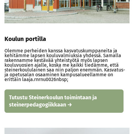
Koulun portilla
Olemme perheiden kanssa kasvatuskumppaneita ja
kehitämme lapsen kouluvalmiuksia yhdessä. Samalla
rakennamme kestävää yhteistyötä myös lapsen
kouluvuosien ajalle, koska me kaikki tiedämme, että
steinerkoululainen saa niin paljon enemmän. Kasvatus-
ja opetusalan osaaminen kampusalueellamme on
erittäin laaja.rnrnu0026nbsp;
Tutustu Steinerkoulun toimintaan ja
steinerpedagogiikkaan →