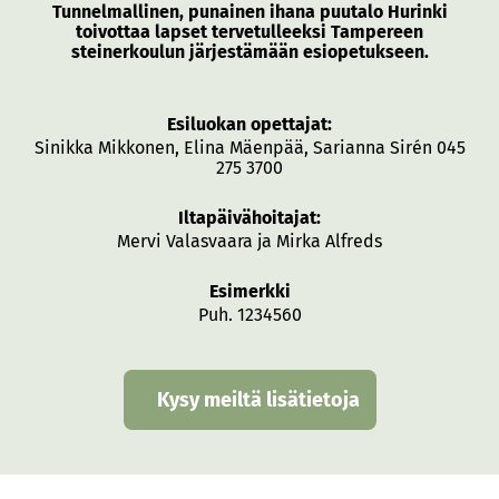
Tunnelmallinen, punainen ihana puutalo Hurinki
toivottaa lapset tervetulleeksi Tampereen
steinerkoulun järjestämään esiopetukseen.
Esiluokan opettajat:
Sinikka Mikkonen, Elina Mäenpää, Sarianna Sirén 045
275 3700
Iltapäivähoitajat:
Mervi Valasvaara ja Mirka Alfreds
Esimerkki
Puh. 1234560
Kysy meiltä lisätietoja