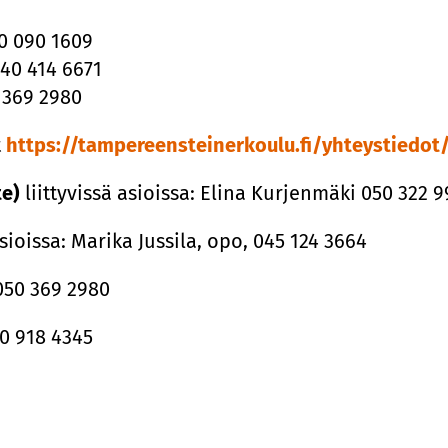
40 090 1609
040 414 6671
0 369 2980
t
https://tampereensteinerkoulu.fi/yhteystiedot
te)
liittyvissä asioissa: Elina Kurjenmäki 050 322 
asioissa: Marika Jussila, opo, 045 124 3664
050 369 2980
50 918 4345