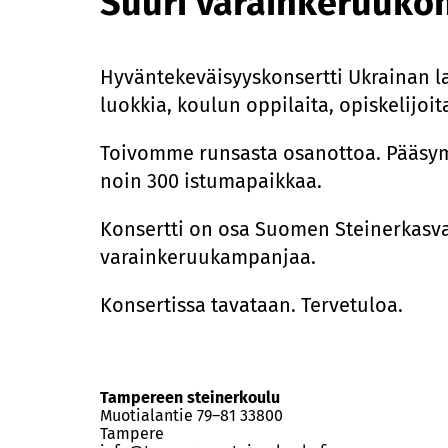
Suuri varainkeruu­kon
Hyväntekeväisyyskonsertti Ukrainan las
luokkia, koulun oppilaita, opiskelijoit
Toivomme runsasta osanottoa. Pääsym
noin 300 istumapaikkaa.
Konsertti on osa Suomen Steinerkasva
varainkeruukampanjaa.
Konsertissa tavataan. Tervetuloa.
Tampereen steinerkoulu
Muotialantie 79–81 33800
Tampere