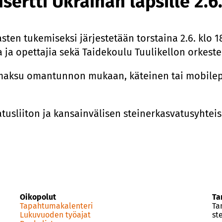
sertti Ukrainan lapsille 2.6
ten tukemiseksi järjestetään torstaina 2.6. klo 18
a ja opettajia sekä Taidekoulu Tuulikellon orkeste
aksu omantunnon mukaan, käteinen tai mobilepay.
tusliiton ja kansainvä­lisen steinerkasvatusyhte
Oikopolut
Ta
Tapahtumakalenteri
Ta
Lukuvuoden työajat
st