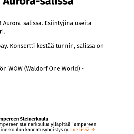
. Aurora-salissa
 Aurora-salissa. Esiintyjinä useita
ri.
 Konsertti kestää tunnin, salissa on
isön WOW (Waldorf One World) -
mpereen Steinerkoulu
mpereen steinerkoulua ylläpitää Tampereen
einerkoulun kannatusyhdistys ry.
Lue lisää →