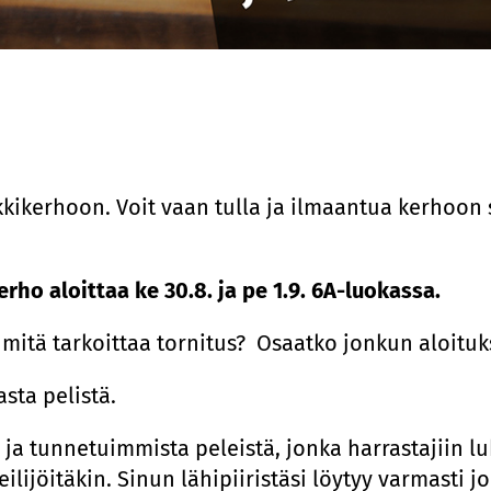
ikerhoon. Voit vaan tulla ja ilmaantua kerhoon s
Kerho aloittaa ke 30.8. ja pe 1.9. 6A-luokassa.
 mitä tarkoittaa tornitus? Osaatko jonkun aloitu
asta pelistä.
 tunnetuimmista peleistä, jonka harrastajiin luke
ieteilijöitäkin. Sinun lähipiiristäsi löytyy varmasti