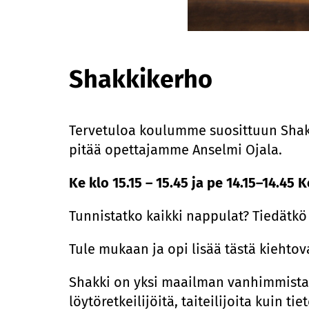
Shakkikerho
Tervetuloa koulumme suosittuun Shakk
pitää opettajamme Anselmi Ojala.
Ke klo 15.15 – 15.45 ja pe 14.15–14.45 
Tunnistatko kaikki nappulat? Tiedätkö
Tule mukaan ja opi lisää
tästä kiehtov
Shakki on yksi maailman vanhimmista ja
löytöretkeilijöitä, taiteilijoita kuin t