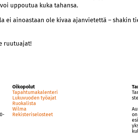
n voi uppoutua kuka tahansa.
a ei ainoastaan ole kivaa ajanvietettä – shakin 
e ruutuajat!
Oikopolut
Ta
Tapahtumakalenteri
Ta
Lukuvuoden työajat
st
Ruokalista
Wilma
Au
0-
Rekisteriselosteet
on
esi
yk
ku