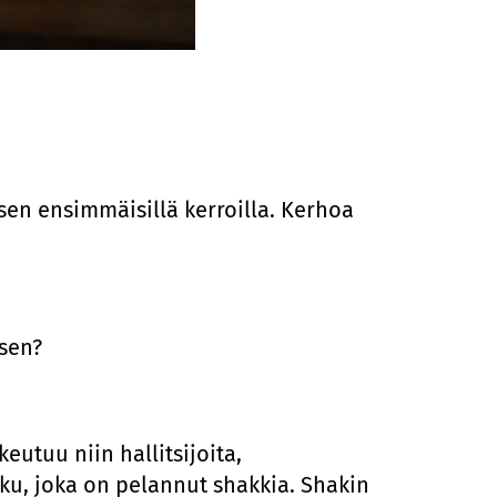
en ensimmäisillä kerroilla. Kerhoa
ksen?
utuu niin hallitsijoita,
 joku, joka on pelannut shakkia. Shakin