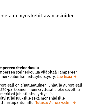
tiedetään myös kehittävän asioiden
mpereen Steinerkoulu
mpereen steinerkoulua ylläpitää Tampereen
einerkoulun kannatusyhdistys ry.
Lue lisää →
rora-sali on ainutlaatuinen juhlatila Aurora-sali
 326-paikkainen monikäyttösali, joka soveltuu
merkiksi juhlatilaksi, yritys- ja
sityistilaisuuksille sekä monenlaisille
lttuuritapahtumille.
Tutustu Aurora-saliin →