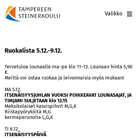
Valikko
Ruokalista 5.12.-9.12.
Tervetuloa lounaalle ma–pe klo 11–13. Lounaan hinta 5,90
€.
Meiltä voi ostaa ruokaa ja leivonnaisia myös mukaan!
MA 5.12.
ITSENÄISYYSJUHLAN VUOKSI POIKKEAVAT LOUNASAJAT, JA
TIMJAMI SULJETAAN klo 12.15
Meksikolaiset kasvispihvit M,G,K
Riistapyöryköitä M,G
kermaperunoita L,G,K
TI 6.12.
ITSENÄISYYSPÄIVÄ