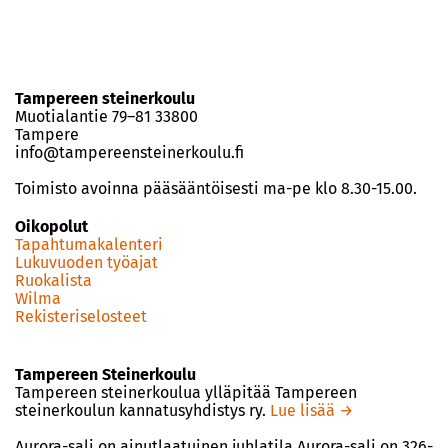
Tampereen steinerkoulu
Muotialantie 79–81 33800
Tampere
info@tampereensteinerkoulu.fi
Toimisto avoinna pääsääntöisesti ma-pe klo 8.30-15.00.
Oikopolut
Tapahtumakalenteri
Lukuvuoden työajat
Ruokalista
Wilma
Rekisteriselosteet
Tampereen Steinerkoulu
Tampereen steinerkoulua ylläpitää Tampereen
steinerkoulun kannatusyhdistys ry.
Lue lisää →
Aurora-sali on ainutlaatuinen juhlatila Aurora-sali on 326-