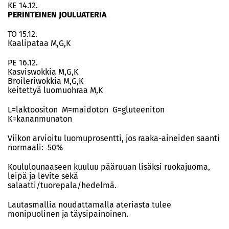
KE 14.12.
PERINTEINEN JOULUATERIA
TO 15.12.
Kaalipataa M,G,K
PE 16.12.
Kasviswokkia M,G,K
Broileriwokkia M,G,K
keitettyä luomuohraa M,K
L=laktoositon M=maidoton G=gluteeniton
K=kananmunaton
Viikon arvioitu luomuprosentti, jos raaka-aineiden saanti
normaali: 50%
Koululounaaseen kuuluu pääruuan lisäksi ruokajuoma,
leipä ja levite sekä
salaatti/tuorepala/hedelmä.
Lautasmallia noudattamalla ateriasta tulee
monipuolinen ja täysipainoinen.