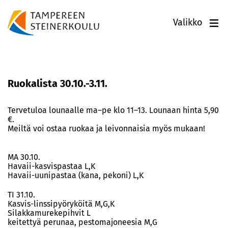
Valikko
Ruokalista 30.10.-3.11.
Tervetuloa lounaalle ma–pe klo 11–13. Lounaan hinta 5,90
€.
Meiltä voi ostaa ruokaa ja leivonnaisia myös mukaan!
MA 30.10.
Havaii-kasvispastaa L,K
Havaii-uunipastaa (kana, pekoni) L,K
TI 31.10.
Kasvis-linssipyöryköitä M,G,K
Silakkamurekepihvit L
keitettyä perunaa, pestomajoneesia M,G