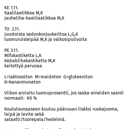
KE 1.11.
Kaalilaatikkoa M,K
Jauheliha-kaalilaatikkoa M,K
TO 2.11.
Juustoista sadonkorjuukeittoa L,G,K
luomuruisleipää M,K ja valkosipulivoita
PE 3.11.
Mifukastiketta L,K
Kebablihakastiketta M,K
keitettyä perunaa
L=laktoositon M=maidoton G=gluteeniton
K=kananmunaton
Viikon arvioitu luomuprosentti, jos raaka-aineiden saanti
normaali: 60 %
Koululounaaseen kuuluu pääruuan lisäksi ruokajuoma,
leipä ja levite sekä
salaatti/tuorepala/hedelmä.