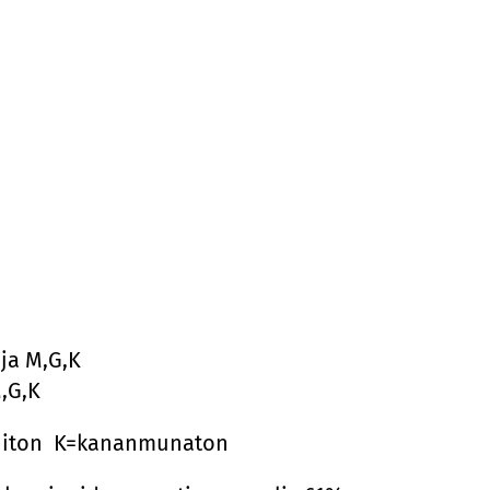
ja M,G,K
,G,K
niton K=kananmunaton