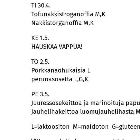
TI 30.4.
Tofunakkistroganoffia M,K
Nakkistorganoffia M,K
KE 1.5.
HAUSKAA VAPPUA!
TO 2.5.
Porkkanaohukaisia L
perunasosetta L,G,K
PE 3.5.
Juuressosekeittoa ja marinoituja papu
Jauhelihakeittoa luomujauhelihasta M
L=laktoositon M=maidoton G=glutee