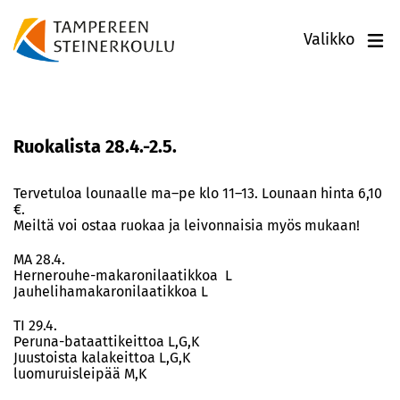
Valikko
Ruokalista 28.4.-2.5.
Tervetuloa lounaalle ma–pe klo 11–13. Lounaan hinta 6,10
€.
Meiltä voi ostaa ruokaa ja leivonnaisia myös mukaan!
MA 28.4.
Hernerouhe-makaronilaatikkoa L
Jauhelihamakaronilaatikkoa L
TI 29.4.
Peruna-bataattikeittoa L,G,K
Juustoista kalakeittoa L,G,K
luomuruisleipää M,K