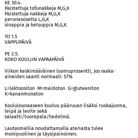
KE 30.4.
Paistettuja tofunakkeja M,G,K
Paistettuja nakkeja M,G,K
perunasosetta L,G,K
sinappia ja ketsuppia M,G,K
TO 1.5
VAPPUPÄIVÄ
PE 2.5.
KOKO KOULUN VAPAAPÄIVÄ
Viikon keskimääräinen luomuprosentti, jos raaka-
aineiden saanti normaali: 57%
L=laktoositon M=maidoton G=gluteeniton
K=kananmunaton
Koululounaaseen kuuluu pääruuan lisäksi ruokajuoma,
leipä ja levite sekä
salaatti/tuorepala/hedelmä.
Lautasmallia noudattamalla ateriasta tulee
monipuolinen ja täysipainoinen.