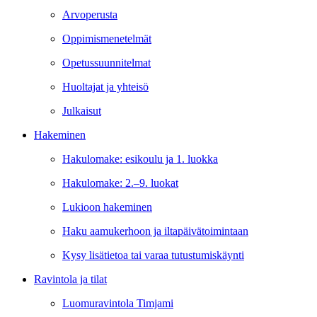
Arvoperusta
Oppimismenetelmät
Opetussuunnitelmat
Huoltajat ja yhteisö
Julkaisut
Hakeminen
Hakulomake: esikoulu ja 1. luokka
Hakulomake: 2.–9. luokat
Lukioon hakeminen
Haku aamukerhoon ja iltapäivätoimintaan
Kysy lisätietoa tai varaa tutustumiskäynti
Ravintola ja tilat
Luomuravintola Timjami