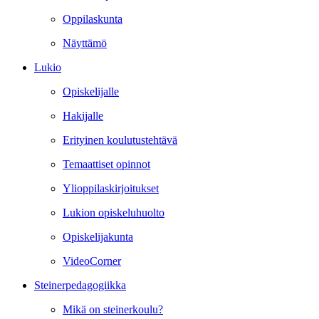
Oppilaskunta
Näyttämö
Lukio
Opiskelijalle
Hakijalle
Erityinen koulutustehtävä
Temaattiset opinnot
Ylioppilaskirjoitukset
Lukion opiskeluhuolto
Opiskelijakunta
VideoCorner
Steinerpedagogiikka
Mikä on steinerkoulu?