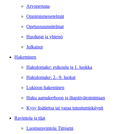
Arvoperusta
Oppimismenetelmät
Opetussuunnitelmat
Huoltajat ja yhteisö
Julkaisut
Hakeminen
Hakulomake: esikoulu ja 1. luokka
Hakulomake: 2.–9. luokat
Lukioon hakeminen
Haku aamukerhoon ja iltapäivätoimintaan
Kysy lisätietoa tai varaa tutustumiskäynti
Ravintola ja tilat
Luomuravintola Timjami