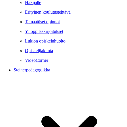
Hakijalle
Erityinen koulutustehtävä
Temaattiset opinnot
Ylioppilaskirjoitukset
Lukion opiskeluhuolto
Opiskelijakunta
VideoCorner
Steinerpedagogiikka