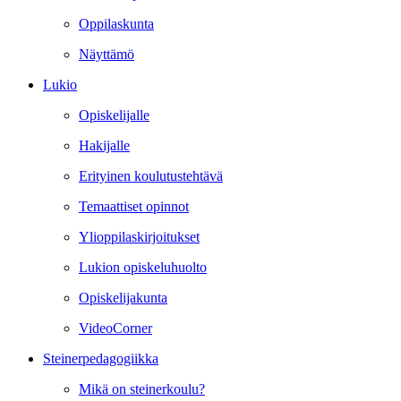
Oppilaskunta
Näyttämö
Lukio
Opiskelijalle
Hakijalle
Erityinen koulutustehtävä
Temaattiset opinnot
Ylioppilaskirjoitukset
Lukion opiskeluhuolto
Opiskelijakunta
VideoCorner
Steinerpedagogiikka
Mikä on steinerkoulu?