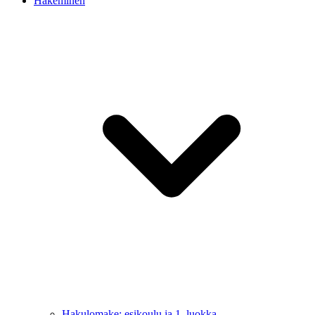
Hakeminen
Hakulomake: esikoulu ja 1. luokka