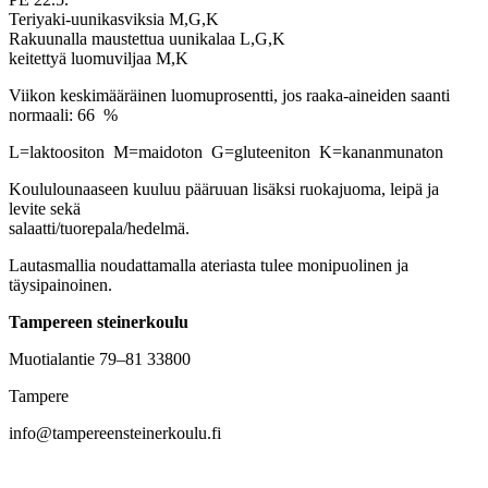
Teriyaki-uunikasviksia M,G,K
Rakuunalla maustettua uunikalaa L,G,K
keitettyä luomuviljaa M,K
Viikon keskimääräinen luomuprosentti, jos raaka-aineiden saanti
normaali: 66 %
L=laktoositon M=maidoton G=gluteeniton K=kananmunaton
Koululounaaseen kuuluu pääruuan lisäksi ruokajuoma, leipä ja
levite sekä
salaatti/tuorepala/hedelmä.
Lautasmallia noudattamalla ateriasta tulee monipuolinen ja
täysipainoinen.
Tampereen steinerkoulu
Muotialantie 79–81 33800
Tampere
info@tampereensteinerkoulu.fi