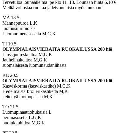
Tervetuloa lounaalle ma–pe klo 11–13. Lounaan hinta 6,10 €.
Meiltä voi ostaa ruokaa ja leivonnaisia myös mukaan!
MA 18.5.
Mannapuuroa L,K
luomusuurimoista
Luomuomenasosetta M,G,K
TI 19.5.
OLYMPIALAISVIERAITA RUOKAILUSSA 200 hlö
Linssijuureskeittoa M,G,K
Jauhelihakeittoa M,G,K
suomalaisesta luomunaudanlihasta
KE 20.5.
OLYMPIALAISVIERAITA RUOKAILUSSA 200 hlö
Kasviskorma (kasviskastike) M,G,K
Hedelmäistä-broilerikastiketta M,K
keitettyä luomupastaa M,K
TO 21.5.
Luomupinaattiohukaisia L
perunasosetta L,G,K
puolukkahilloa M,G,K
PE 22.5.