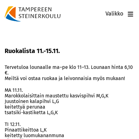
Valikko
Ruokalista 11.-15.11.
Tervetuloa lounaalle ma–pe klo 11–13. Lounaan hinta 6,10
€.
Meiltä voi ostaa ruokaa ja leivonnaisia myös mukaan!
MA 11.11.
Marokkolaisittain maustettu kasvispihvi M,G,K
Juustoinen kalapihvi L,G
keitettyä perunaa
tsatsiki-kastiketta L,G,K
TI 12.11.
Pinaattikeittoa L,K
keitetty luomukananmuna