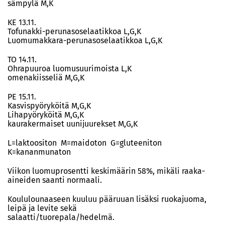
sämpylä M,K
KE 13.11.
Tofunakki-perunasoselaatikkoa L,G,K
Luomumakkara-perunasoselaatikkoa L,G,K
TO 14.11.
Ohrapuuroa luomusuurimoista L,K
omenakiisseliä M,G,K
PE 15.11.
Kasvispyöryköitä M,G,K
Lihapyöryköitä M,G,K
kaurakermaiset uunijuurekset M,G,K
L=laktoositon M=maidoton G=gluteeniton
K=kananmunaton
Viikon luomuprosentti keskimäärin 58%, mikäli raaka-
aineiden saanti normaali.
Koululounaaseen kuuluu pääruuan lisäksi ruokajuoma,
leipä ja levite sekä
salaatti/tuorepala/hedelmä.