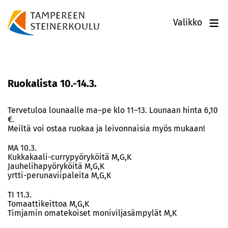
Valikko
Ruokalista 10.-14.3.
Tervetuloa lounaalle ma–pe klo 11–13. Lounaan hinta 6,10
€.
Meiltä voi ostaa ruokaa ja leivonnaisia myös mukaan!
MA 10.3.
Kukkakaali-currypyöryköitä M,G,K
Jauhelihapyöryköitä M,G,K
yrtti-perunaviipaleita M,G,K
TI 11.3.
Tomaattikeittoa M,G,K
Timjamin omatekoiset moniviljasämpylät M,K