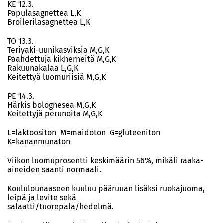
KE 12.3.
Papulasagnettea L,K
Broilerilasagnettea L,K
TO 13.3.
Teriyaki-uunikasviksia M,G,K
Paahdettuja kikherneitä M,G,K
Rakuunakalaa L,G,K
Keitettyä luomuriisiä M,G,K
PE 14.3.
Härkis bolognesea M,G,K
Keitettyjä perunoita M,G,K
L=laktoositon M=maidoton G=gluteeniton
K=kananmunaton
Viikon luomuprosentti keskimäärin 56%, mikäli raaka-
aineiden saanti normaali.
Koululounaaseen kuuluu pääruuan lisäksi ruokajuoma,
leipä ja levite sekä
salaatti/tuorepala/hedelmä.