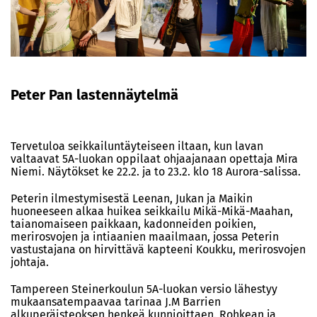
Peter Pan lastennäytelmä
Tervetuloa seikkailuntäyteiseen iltaan, kun lavan
valtaavat 5A-luokan oppilaat ohjaajanaan opettaja Mira
Niemi. Näytökset ke 22.2. ja to 23.2. klo 18 Aurora-salissa.
Peterin ilmestymisestä Leenan, Jukan ja Maikin
huoneeseen alkaa huikea seikkailu Mikä-Mikä-Maahan,
taianomaiseen paikkaan, kadonneiden poikien,
merirosvojen ja intiaanien maailmaan, jossa Peterin
vastustajana on hirvittävä kapteeni Koukku, merirosvojen
johtaja.
Tampereen Steinerkoulun 5A-luokan versio lähestyy
mukaansatempaavaa tarinaa J.M Barrien
alkuperäisteoksen henkeä kunnioittaen. Rohkean ja