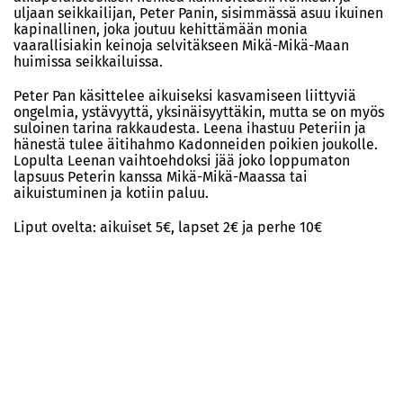
uljaan seikkailijan, Peter Panin, sisimmässä asuu ikuinen
kapinallinen, joka joutuu kehittämään monia
vaarallisiakin keinoja selvitäkseen Mikä-Mikä-Maan
huimissa seikkailuissa.
Peter Pan käsittelee aikuiseksi kasvamiseen liittyviä
ongelmia, ystävyyttä, yksinäisyyttäkin, mutta se on myös
suloinen tarina rakkaudesta. Leena ihastuu Peteriin ja
hänestä tulee äitihahmo Kadonneiden poikien joukolle.
Lopulta Leenan vaihtoehdoksi jää joko loppumaton
lapsuus Peterin kanssa Mikä-Mikä-Maassa tai
aikuistuminen ja kotiin paluu.
Liput ovelta: aikuiset 5€, lapset 2€ ja perhe 10€