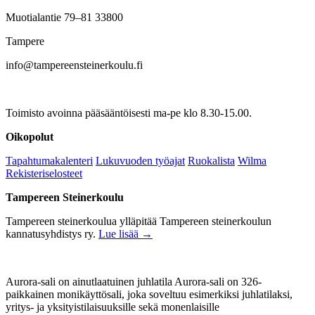
Muotialantie 79–81 33800
Tampere
info@tampereensteinerkoulu.fi
Toimisto avoinna pääsääntöisesti ma-pe klo 8.30-15.00.
Oikopolut
Tapahtumakalenteri
Lukuvuoden työajat
Ruokalista
Wilma
Rekisteriselosteet
Tampereen Steinerkoulu
Tampereen steinerkoulua ylläpitää Tampereen steinerkoulun
kannatusyhdistys ry.
Lue lisää →
Aurora-sali on ainutlaatuinen juhlatila Aurora-sali on 326-
paikkainen monikäyttösali, joka soveltuu esimerkiksi juhlatilaksi,
yritys- ja yksityistilaisuuksille sekä monenlaisille