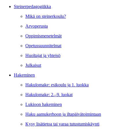
Steinerpedagogiikka
Mikä on steinerkoulu?
Arvoperusta
Oppimismenetelmät
Opetussuunnitelmat
Huoltajat ja yhteisö
Julkaisut
Hakeminen
Hakulomake: esikoulu ja 1. luokka
Hakulomake: 2.–9. luokat
Lukioon hakeminen
Haku aamukerhoon ja iltapäivätoimintaan
Kysy lisätietoa tai varaa tutustumiskäynti