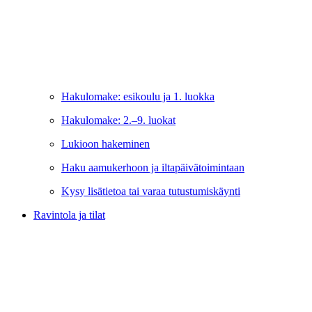
Hakulomake: esikoulu ja 1. luokka
Hakulomake: 2.–9. luokat
Lukioon hakeminen
Haku aamukerhoon ja iltapäivätoimintaan
Kysy lisätietoa tai varaa tutustumiskäynti
Ravintola ja tilat