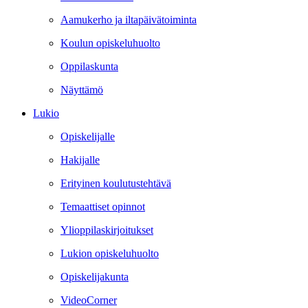
Aamukerho ja iltapäivätoiminta
Koulun opiskeluhuolto
Oppilaskunta
Näyttämö
Lukio
Opiskelijalle
Hakijalle
Erityinen koulutustehtävä
Temaattiset opinnot
Ylioppilaskirjoitukset
Lukion opiskeluhuolto
Opiskelijakunta
VideoCorner