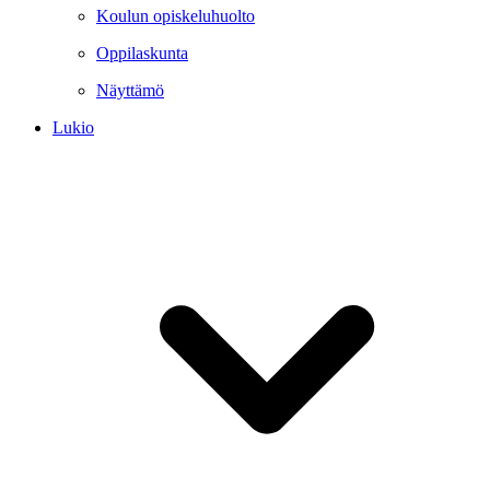
Koulun opiskeluhuolto
Oppilaskunta
Näyttämö
Lukio