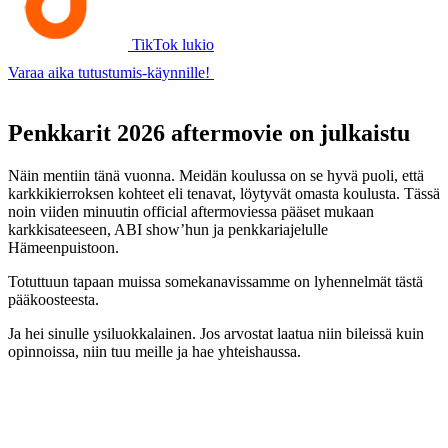
TikTok lukio
Varaa aika tutustumis-käynnille!
Penkkarit 2026 aftermovie on julkaistu
Näin mentiin tänä vuonna. Meidän koulussa on se hyvä puoli, että
karkkikierroksen kohteet eli tenavat, löytyvät omasta koulusta. Tässä
noin viiden minuutin official aftermoviessa pääset mukaan
karkkisateeseen, ABI show’hun ja penkkariajelulle
Hämeenpuistoon.
Totuttuun tapaan muissa somekanavissamme on lyhennelmät tästä
pääkoosteesta.
Ja hei sinulle ysiluokkalainen. Jos arvostat laatua niin bileissä kuin
opinnoissa, niin tuu meille ja hae yhteishaussa.