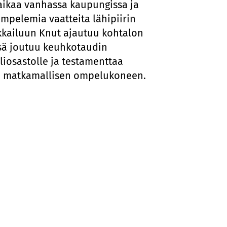
aikaa vanhassa kaupungissa ja
ompelemia vaatteita lähipiirin
kkailuun Knut ajautuu kohtalon
nsä joutuu keuhkotaudin
iosastolle ja testamenttaa
si matkamallisen ompelukoneen.