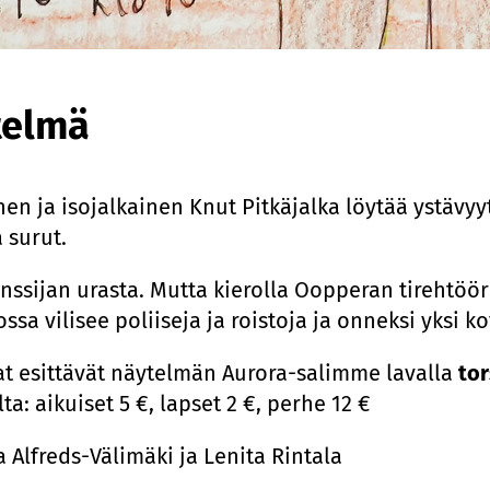
telmä
en ja isojalkainen Knut Pitkäjalka löytää ystävyyt
 surut.
anssijan urasta. Mutta kierolla Oopperan tirehtöör
ossa vilisee poliiseja ja roistoja ja onneksi yksi 
t esittävät näytelmän Aurora-salimme lavalla
tor
ta: aikuiset 5 €, lapset 2 €, perhe 12 €
 Alfreds-Välimäki ja Lenita Rintala