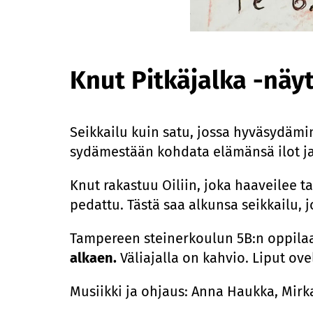
Knut Pitkäjalka -näy
Seikkailu kuin satu, jossa hyväsydämin
sydämestään kohdata elämänsä ilot ja
Knut rakastuu Oiliin, joka haaveilee t
pedattu. Tästä saa alkunsa seikkailu, j
Tampereen steinerkoulun 5B:n oppilaa
alkaen.
Väliajalla on kahvio. Liput ovel
Musiikki ja ohjaus: Anna Haukka, Mirka