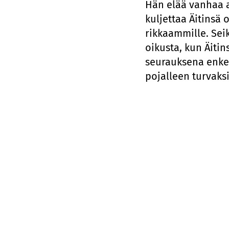
Hän elää vanhaa 
kuljettaa Äitinsä 
rikkaammille. Sei
oikusta, kun Äiti
seurauksena enkel
pojalleen turvak