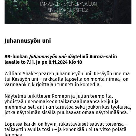
Juhannusyön uni
8B-luokan
Juhannusyön uni
-näytelmä Aurora-salin
lavalle to 7.11. ja pe 8.11.2024 klo 18
William Shakespearen Juhannusyön uni, Kesäyön unelma
tai Kesäyön uni – rakkaalla lapsella on monta nimeä- on
varmaankin kirjoittajan tunnetuin komedia.
Näytelmä leikittelee Romeon ja Julian teemoilla,
yhdistää unenomaiseen taikamaailmaansa keijut ja
menninkäiset, antiikin tarustoa sekä joukon käsityöläisiä,
jotka näytelmän sisällä puuhaavat omaa näytelmäänsä.
Lopussa kaikki on hyvin, rakastavaiset saavat toisensa –
taikayrtin avulla tosin – ja kenenkään ei tarvitse pelätä
leijonaa.