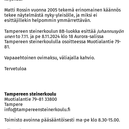
Matti Rossin vuonna 2005 tekemä erinomainen käännös
tekee näytelmästä nyky-yleisölle, ja miksi ei
esittäjillekin helpommin ymmärrettävän.
Tampereen steinerkoulun 8B-luokka esittää
Juhannusyön
unen
to 7.11. ja pe 8.11.2024 klo 18 Aurora-salissa
Tampereen steinerkoululla osoitteessa Muotialantie 79-
81.
Vapaaehtoinen ovimaksu, väliajalla kahvio.
Tervetuloa
Tampereen steinerkoulu
Muotialantie 79–81 33800
Tampere
info@tampereensteinerkoulu.fi
Toimisto avoinna pääsääntöisesti ma-pe klo 8.30-15.00.