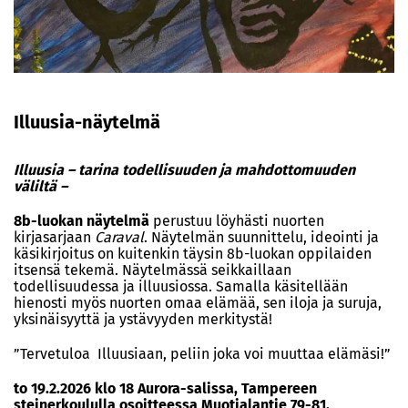
Illuusia-näytelmä
Illuusia – tarina todellisuuden ja mahdottomuuden
väliltä –
8b-luokan näytelmä
perustuu löyhästi nuorten
kirjasarjaan
Caraval
. Näytelmän suunnittelu, ideointi ja
käsikirjoitus on kuitenkin täysin 8b-luokan oppilaiden
itsensä tekemä. Näytelmässä seikkaillaan
todellisuudessa ja illuusiossa. Samalla käsitellään
hienosti myös nuorten omaa elämää, sen iloja ja suruja,
yksinäisyyttä ja ystävyyden merkitystä!
”Tervetuloa Illuusiaan, peliin joka voi muuttaa elämäsi!”
to 19.2.2026 klo 18 Aurora-salissa, Tampereen
steinerkoululla osoitteessa Muotialantie 79-81.