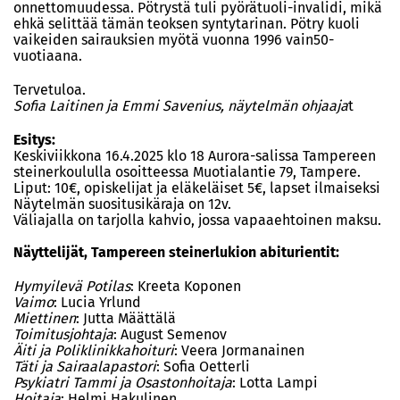
onnettomuudessa. Pötrystä tuli pyörätuoli-invalidi, mikä
ehkä selittää tämän teoksen syntytarinan. Pötry kuoli
vaikeiden sairauksien myötä vuonna 1996 vain50-
vuotiaana.
Tervetuloa.
Sofia Laitinen ja Emmi Savenius, näytelmän ohjaaja
t
Esitys:
Keskiviikkona 16.4.2025 klo 18 Aurora-salissa Tampereen
steinerkoululla osoitteessa Muotialantie 79, Tampere.
Liput: 10€, opiskelijat ja eläkeläiset 5€, lapset ilmaiseksi
Näytelmän suositusikäraja on 12v.
Väliajalla on tarjolla kahvio, jossa vapaaehtoinen maksu.
Näyttelijät, Tampereen steinerlukion abiturientit:
Hymyilevä Potilas
: Kreeta Koponen
Vaimo
: Lucia Yrlund
Miettinen
: Jutta Määttälä
Toimitusjohtaja
: August Semenov
Äiti ja Poliklinikkahoituri
: Veera Jormanainen
Täti ja Sairaalapastori
: Sofia Oetterli
Psykiatri Tammi ja Osastonhoitaja
: Lotta Lampi
Hoitaja
: Helmi Hakulinen