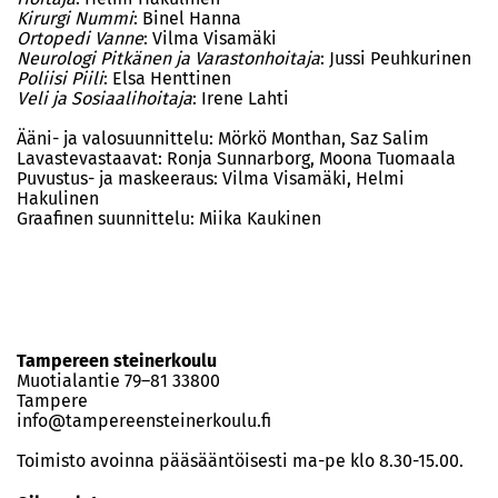
Kirurgi Nummi
: Binel Hanna
Ortopedi Vanne
: Vilma Visamäki
Neurologi Pitkänen ja Varastonhoitaja
: Jussi Peuhkurinen
Poliisi Piili
: Elsa Henttinen
Veli ja Sosiaalihoitaja
: Irene Lahti
Ääni- ja valosuunnittelu: Mörkö Monthan, Saz Salim
Lavastevastaavat: Ronja Sunnarborg, Moona Tuomaala
Puvustus- ja maskeeraus: Vilma Visamäki, Helmi
Hakulinen
Graafinen suunnittelu: Miika Kaukinen
Tampereen steinerkoulu
Muotialantie 79–81 33800
Tampere
info@tampereensteinerkoulu.fi
Toimisto avoinna pääsääntöisesti ma-pe klo 8.30-15.00.