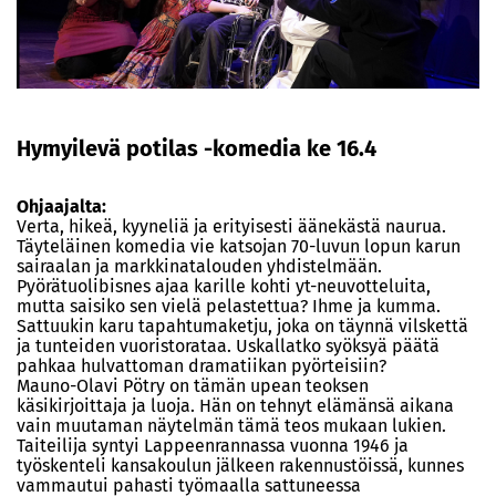
Hymyilevä potilas -komedia ke 16.4
Ohjaajalta:
Verta, hikeä, kyyneliä ja erityisesti äänekästä naurua.
Täyteläinen komedia vie katsojan 70-luvun lopun karun
sairaalan ja markkinatalouden yhdistelmään.
Pyörätuolibisnes ajaa karille kohti yt-neuvotteluita,
mutta saisiko sen vielä pelastettua? Ihme ja kumma.
Sattuukin karu tapahtumaketju, joka on täynnä vilskettä
ja tunteiden vuoristorataa. Uskallatko syöksyä päätä
pahkaa hulvattoman dramatiikan pyörteisiin?
Mauno-Olavi Pötry on tämän upean teoksen
käsikirjoittaja ja luoja. Hän on tehnyt elämänsä aikana
vain muutaman näytelmän tämä teos mukaan lukien.
Taiteilija syntyi Lappeenrannassa vuonna 1946 ja
työskenteli kansakoulun jälkeen rakennustöissä, kunnes
vammautui pahasti työmaalla sattuneessa