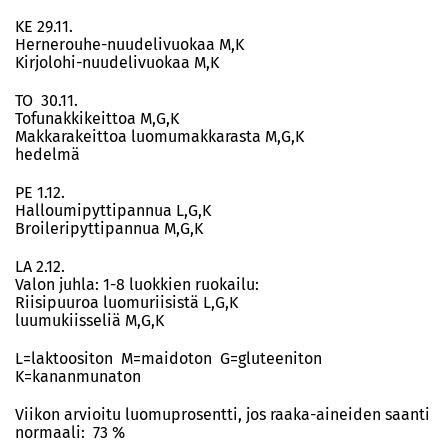
KE 29.11.
Hernerouhe-nuudelivuokaa M,K
Kirjolohi-nuudelivuokaa M,K
TO 30.11.
Tofunakkikeittoa M,G,K
Makkarakeittoa luomumakkarasta M,G,K
hedelmä
PE 1.12.
Halloumipyttipannua L,G,K
Broileripyttipannua M,G,K
LA 2.12.
Valon juhla: 1-8 luokkien ruokailu:
Riisipuuroa luomuriisistä L,G,K
luumukiisseliä M,G,K
L=laktoositon M=maidoton G=gluteeniton
K=kananmunaton
Viikon arvioitu luomuprosentti, jos raaka-aineiden saanti
normaali: 73 %