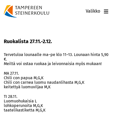
Valikko
Ruokalista 27.11.-2.12.
Tervetuloa lounaalle ma–pe klo 11–13. Lounaan hinta 5,90
€.
Meiltä voi ostaa ruokaa ja leivonnaisia myös mukaan!
MA 27.11.
Chili con papua M,G,K
Chili con carnea luomu naudanlihasta M,G,K
keitettyä luomuviljaa M,K
TI 28.11.
Luomuohukaisia L
lohkoperunoita M,G,K
taatelikastiketta M,G,K