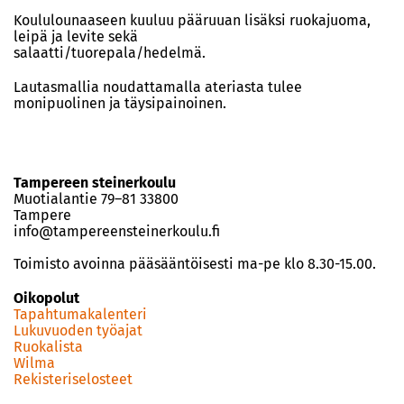
Koululounaaseen kuuluu pääruuan lisäksi ruokajuoma,
leipä ja levite sekä
salaatti/tuorepala/hedelmä.
Lautasmallia noudattamalla ateriasta tulee
monipuolinen ja täysipainoinen.
Tampereen steinerkoulu
Muotialantie 79–81 33800
Tampere
info@tampereensteinerkoulu.fi
Toimisto avoinna pääsääntöisesti ma-pe klo 8.30-15.00.
Oikopolut
Tapahtumakalenteri
Lukuvuoden työajat
Ruokalista
Wilma
Rekisteriselosteet