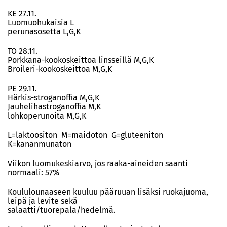
KE 27.11.
Luomuohukaisia L
perunasosetta L,G,K
TO 28.11.
Porkkana-kookoskeittoa linsseillä M,G,K
Broileri-kookoskeittoa M,G,K
PE 29.11.
Härkis-stroganoffia M,G,K
Jauhelihastroganoffia M,K
lohkoperunoita M,G,K
L=laktoositon M=maidoton G=gluteeniton
K=kananmunaton
Viikon luomukeskiarvo, jos raaka-aineiden saanti
normaali: 57%
Koululounaaseen kuuluu pääruuan lisäksi ruokajuoma,
leipä ja levite sekä
salaatti/tuorepala/hedelmä.