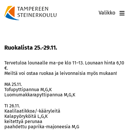
Valikko
Ruokalista 25.-29.11.
Tervetuloa lounaalle ma–pe klo 11–13. Lounaan hinta 6,10
€.
Meiltä voi ostaa ruokaa ja leivonnaisia myös mukaan!
MA 25.11.
Tofupyttipannua M,G,K
Luomumakkarapyttipannua M,G,K
TI 26.11.
Kaalilaatikkoa/-kääryleitä
Kalapyöryköitä L,G,K
keitettyä perunaa
paahdettu paprika-majoneesia M,G