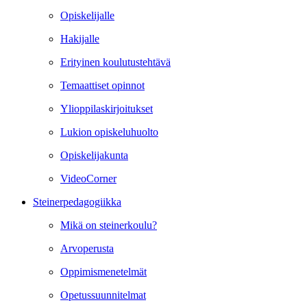
Opiskelijalle
Hakijalle
Erityinen koulutustehtävä
Temaattiset opinnot
Ylioppilaskirjoitukset
Lukion opiskeluhuolto
Opiskelijakunta
VideoCorner
Steinerpedagogiikka
Mikä on steinerkoulu?
Arvoperusta
Oppimismenetelmät
Opetussuunnitelmat