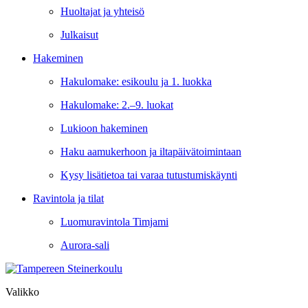
Huoltajat ja yhteisö
Julkaisut
Hakeminen
Hakulomake: esikoulu ja 1. luokka
Hakulomake: 2.–9. luokat
Lukioon hakeminen
Haku aamukerhoon ja iltapäivätoimintaan
Kysy lisätietoa tai varaa tutustumiskäynti
Ravintola ja tilat
Luomuravintola Timjami
Aurora-sali
Valikko